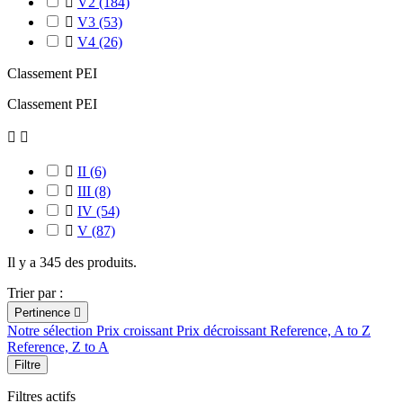

V2
(184)

V3
(53)

V4
(26)
Classement PEI
Classement PEI



II
(6)

III
(8)

IV
(54)

V
(87)
Il y a 345 des produits.
Trier par :
Pertinence

Notre sélection
Prix croissant
Prix décroissant
Reference, A to Z
Reference, Z to A
Filtre
Filtres actifs