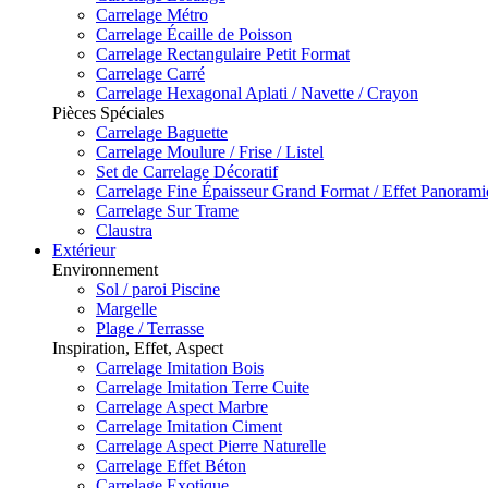
Carrelage Métro
Carrelage Écaille de Poisson
Carrelage Rectangulaire Petit Format
Carrelage Carré
Carrelage Hexagonal Aplati / Navette / Crayon
Pièces Spéciales
Carrelage Baguette
Carrelage Moulure / Frise / Listel
Set de Carrelage Décoratif
Carrelage Fine Épaisseur Grand Format / Effet Panoram
Carrelage Sur Trame
Claustra
Extérieur
Environnement
Sol / paroi Piscine
Margelle
Plage / Terrasse
Inspiration, Effet, Aspect
Carrelage Imitation Bois
Carrelage Imitation Terre Cuite
Carrelage Aspect Marbre
Carrelage Imitation Ciment
Carrelage Aspect Pierre Naturelle
Carrelage Effet Béton
Carrelage Exotique