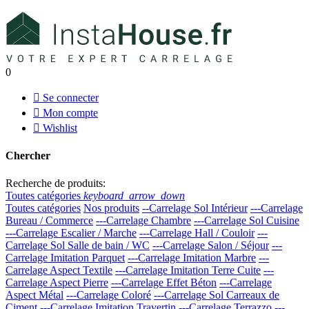
0

Se connecter

Mon compte

Wishlist
Chercher
Recherche de produits:
Toutes catégories
keyboard_arrow_down
Toutes catégories
Nos produits
--Carrelage Sol Intérieur
---Carrelage
Bureau / Commerce
---Carrelage Chambre
---Carrelage Sol Cuisine
---Carrelage Escalier / Marche
---Carrelage Hall / Couloir
---
Carrelage Sol Salle de bain / WC
---Carrelage Salon / Séjour
---
Carrelage Imitation Parquet
---Carrelage Imitation Marbre
---
Carrelage Aspect Textile
---Carrelage Imitation Terre Cuite
---
Carrelage Aspect Pierre
---Carrelage Effet Béton
---Carrelage
Aspect Métal
---Carrelage Coloré
---Carrelage Sol Carreaux de
Ciment
---Carrelage Imitation Travertin
---Carrelage Terrazzo
---