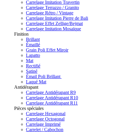
Carrelage Imitation Travertin
Carrelage Terrazzo / Granito
Carrelage Rétro / Vintage
Carrelage Imitation Pierre de Bali
Carrelage Effet Zellige/Bejmat
Carrelage Imitation Mosaïque
Finition
Brillant
Émaillé
Grain Poli Effet Miroir
Lapatto
Mat
Rectifié
Satiné
Émail Poli Brillant
Laqué Mat
Antidérapant
Carrelage Antidérapant R9
Carrelage Antidérapant R10
Carrelage Antidérapant R11
Pièces spéciales
Carrelage Hexagonal
Carrelage Octogonal
Carrelage Imprimé
Carrelet / Cabochon