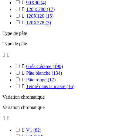

90X90
(4)

120 x 280
(17)

120X120
(15)

120X278
(3)
Type de pâte
Type de pâte



Grès Cérame
(190)

Pâte blanche
(134)

Pâte rouge
(17)

Teinté dans la masse
(16)
Variation chromatique
Variation chromatique



V1
(82)