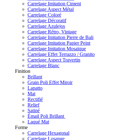
Carrelage Imitation Ciment
Carrelage Aspect Métal
Carrelage Coloré
Carrelage Décoratif
Carrelage Azulejos
Carrelage Rétro, Vintage
Carrelage Imitation Pierre de Bali
Carrelage Imitation Papier Peint
Carrelage Imitation Mosaïque
Carrelage Effet Terrazzo / Granito
Carrelage Aspect Travertin
Carrelage Blanc
Finition
Brillant
Grain Poli Effet Miroir
Lapatto
Mat
Rectifié
Relief
Satiné
Émail Poli Brillant
Laqué Mat
Forme
Carrelage Hexagonal
Carrelage Losange