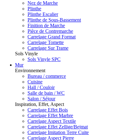
Nez de Marche
Plinthe
Plinthe Escalier
Plinthe de Sous-Bassement
Finition de Marche
Pièce de Contremarche
Carrelage Grand Format
Carrelage Tomette
Carrelage Sur Trame
Sols Vinyle
Sols Vinyle SPC
Mur
Environnement
Bureau / commerce
Cuisine
Hall / Couloir
Salle de bain / WC
Salon / Séjour
Inspiration, Effet, Aspect
Carrelage Effet Bois
Carrelage Effet Marbre
Carrelage Aspect Textile
Carrelage Effet Zellige/Bejmat
Carrelage Imitation Terre Cuite
Carrelage Aspect Pierre