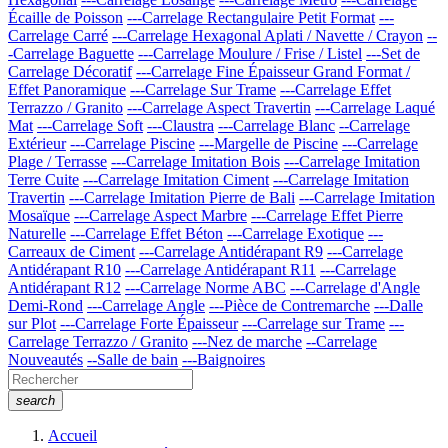
Écaille de Poisson
---Carrelage Rectangulaire Petit Format
---
Carrelage Carré
---Carrelage Hexagonal Aplati / Navette / Crayon
--
-Carrelage Baguette
---Carrelage Moulure / Frise / Listel
---Set de
Carrelage Décoratif
---Carrelage Fine Épaisseur Grand Format /
Effet Panoramique
---Carrelage Sur Trame
---Carrelage Effet
Terrazzo / Granito
---Carrelage Aspect Travertin
---Carrelage Laqué
Mat
---Carrelage Soft
---Claustra
---Carrelage Blanc
--Carrelage
Extérieur
---Carrelage Piscine
---Margelle de Piscine
---Carrelage
Plage / Terrasse
---Carrelage Imitation Bois
---Carrelage Imitation
Terre Cuite
---Carrelage Imitation Ciment
---Carrelage Imitation
Travertin
---Carrelage Imitation Pierre de Bali
---Carrelage Imitation
Mosaïque
---Carrelage Aspect Marbre
---Carrelage Effet Pierre
Naturelle
---Carrelage Effet Béton
---Carrelage Exotique
---
Carreaux de Ciment
---Carrelage Antidérapant R9
---Carrelage
Antidérapant R10
---Carrelage Antidérapant R11
---Carrelage
Antidérapant R12
---Carrelage Norme ABC
---Carrelage d'Angle
Demi-Rond
---Carrelage Angle
---Pièce de Contremarche
---Dalle
sur Plot
---Carrelage Forte Épaisseur
---Carrelage sur Trame
---
Carrelage Terrazzo / Granito
---Nez de marche
--Carrelage
Nouveautés
--Salle de bain
---Baignoires
search
Accueil