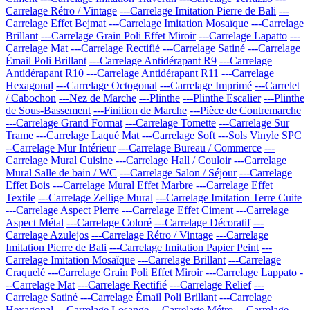
Carrelage Rétro / Vintage
---Carrelage Imitation Pierre de Bali
---
Carrelage Effet Bejmat
---Carrelage Imitation Mosaïque
---Carrelage
Brillant
---Carrelage Grain Poli Effet Miroir
---Carrelage Lapatto
---
Carrelage Mat
---Carrelage Rectifié
---Carrelage Satiné
---Carrelage
Émail Poli Brillant
---Carrelage Antidérapant R9
---Carrelage
Antidérapant R10
---Carrelage Antidérapant R11
---Carrelage
Hexagonal
---Carrelage Octogonal
---Carrelage Imprimé
---Carrelet
/ Cabochon
---Nez de Marche
---Plinthe
---Plinthe Escalier
---Plinthe
de Sous-Bassement
---Finition de Marche
---Pièce de Contremarche
---Carrelage Grand Format
---Carrelage Tomette
---Carrelage Sur
Trame
---Carrelage Laqué Mat
---Carrelage Soft
---Sols Vinyle SPC
--Carrelage Mur Intérieur
---Carrelage Bureau / Commerce
---
Carrelage Mural Cuisine
---Carrelage Hall / Couloir
---Carrelage
Mural Salle de bain / WC
---Carrelage Salon / Séjour
---Carrelage
Effet Bois
---Carrelage Mural Effet Marbre
---Carrelage Effet
Textile
---Carrelage Zellige Mural
---Carrelage Imitation Terre Cuite
---Carrelage Aspect Pierre
---Carrelage Effet Ciment
---Carrelage
Aspect Métal
---Carrelage Coloré
---Carrelage Décoratif
---
Carrelage Azulejos
---Carrelage Rétro / Vintage
---Carrelage
Imitation Pierre de Bali
---Carrelage Imitation Papier Peint
---
Carrelage Imitation Mosaïque
---Carrelage Brillant
---Carrelage
Craquelé
---Carrelage Grain Poli Effet Miroir
---Carrelage Lappato
-
--Carrelage Mat
---Carrelage Rectifié
---Carrelage Relief
---
Carrelage Satiné
---Carrelage Émail Poli Brillant
---Carrelage
Hexagonal
---Carrelage Losange
---Carrelage Métro
---Carrelage