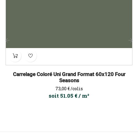
‹
›
Carrelage Coloré Uni Grand Format 60x120 Four
Seasons
Prix
73,00 €
/colis
soit 51.05 € / m²