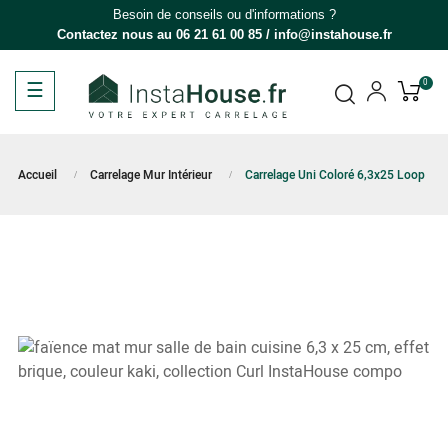
Besoin de conseils ou d'informations ?
Contactez nous au
06 21 61 00 85
/
info@instahouse.fr
Basculer
☰
0
la
navigation
Accueil
Carrelage Mur Intérieur
Carrelage Uni Coloré 6,3x25 Loop