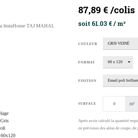
87,89 €
/colis
soit 61.03 € / m²
COULEUR
FORMAT
FINITION
m²
SURFACE
Après avoir calculé la quantité requ
en prévision des aléas de coupe, de p