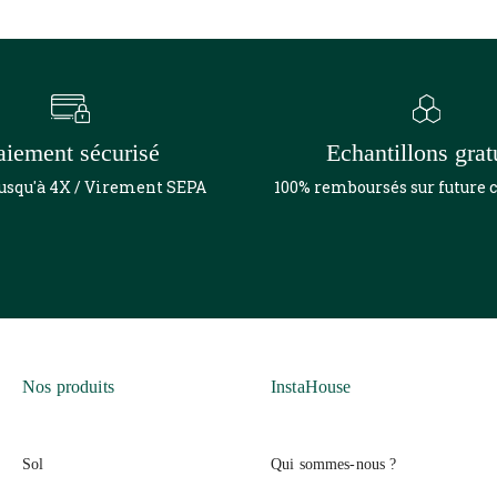
aiement sécurisé
Echantillons grat
jusqu'à 4X / Virement SEPA
100% remboursés sur futur
Nos produits
InstaHouse
Sol
Qui sommes-nous ?