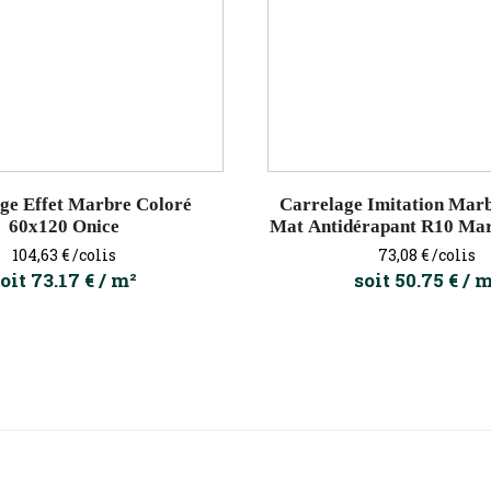
ge Effet Marbre Coloré
Carrelage Imitation Mar
60x120 Onice
Mat Antidérapant R10 Mar
Prix
Prix
104,63 €
/colis
73,08 €
/colis
oit 73.17 € / m²
soit 50.75 € / 