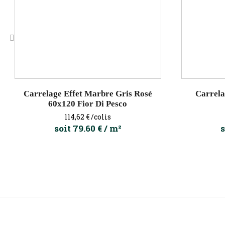
‹
Carrelage Effet Marbre Gris Rosé
Carrela
60x120 Fior Di Pesco
Prix
114,62 €
/colis
soit 79.60 € / m²
s