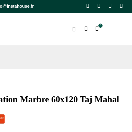
Facebook
Pinterest
Instagra
Lin
fo@instahouse.fr
0
tation Marbre 60x120 Taj Mahal