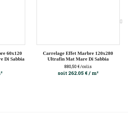
›
bre 60x120
Carrelage Effet Marbre 120x280
e Di Sabbia
Ultrafin Mat Mare Di Sabbia
Prix
880,50 €
/colis
m²
soit 262.05 € / m²