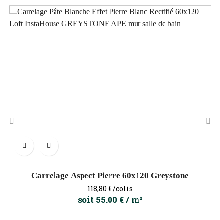
‹
›
Carrelage Aspect Pierre 60x120 Greystone
Prix
118,80 €
/colis
soit 55.00 € / m²