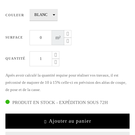
COULEUR
m²
SURFACE
QUANTITÉ
Après avoir calculé la quantité requise pour réaliser vos travaux, il est
préconisé de majorer de 10 à 15% celle-ci en prévision des aléas de coupe,
de pose et de la casse.
PRODUIT EN STOCK - EXPÉDITION SOUS 72H
Ajouter au panier