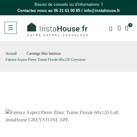
Besoin de conseils ou d'informations ?
Contactez nous au
06 21 61 00 85
/
info@instahouse.fr
0
Basculer
☰
la
navigation
Accueil
Carrelage Mur Intérieur
Faïence Aspect Pierre Trame Florale 60x120 Greystone