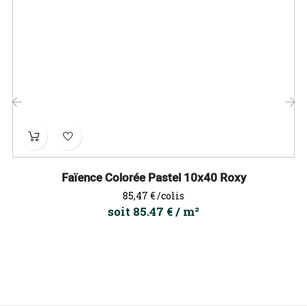
‹
›
Faïence Colorée Pastel 10x40 Roxy
Prix
85,47 €
/colis
soit 85.47 € / m²