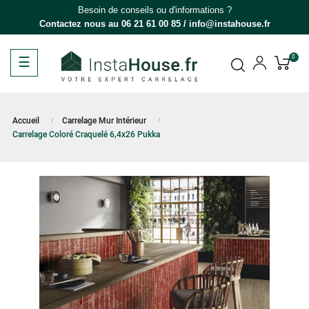
Besoin de conseils ou d'informations ?
Contactez nous au
06 21 61 00 85
/
info@instahouse.fr
Basculer
☰
0
la
navigation
Accueil
Carrelage Mur Intérieur
Carrelage Coloré Craquelé 6,4x26 Pukka