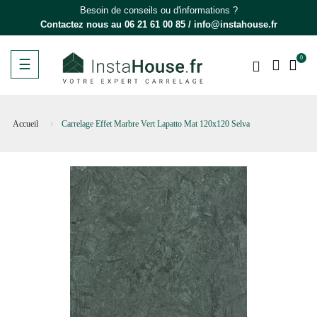
Besoin de conseils ou d'informations ?
Contactez nous au
06 21 61 00 85
/
info@instahouse.fr
0
Basculer
☰
la
navigation
Accueil
Carrelage Effet Marbre Vert Lapatto Mat 120x120 Selva