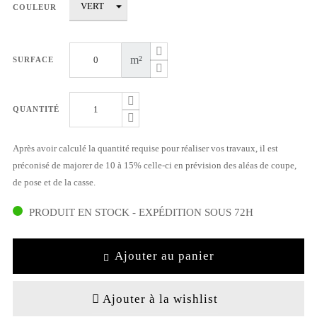
COULEUR
m²
SURFACE
QUANTITÉ
Après avoir calculé la quantité requise pour réaliser vos travaux, il est
préconisé de majorer de 10 à 15% celle-ci en prévision des aléas de coupe,
de pose et de la casse.
PRODUIT EN STOCK - EXPÉDITION SOUS 72H
Ajouter au panier
Ajouter à la wishlist