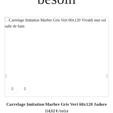
‹
›
Carrelage Imitation Marbre Gris Vert 60x120 Jadore
Prix
114,62 €
/colis