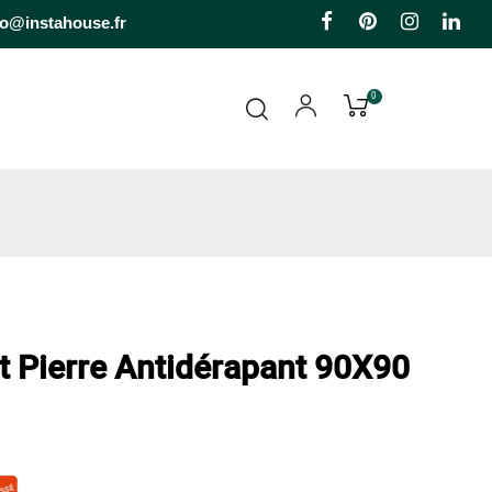
Facebook
Pinterest
Instagr
Li
fo@instahouse.fr
0
t Pierre Antidérapant 90X90