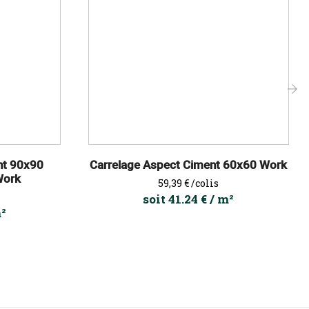
›
nt 90x90
Carrelage Aspect Ciment 60x60 Work
Work
Prix
59,39 €
/colis
soit 41.24 € / m²
m²