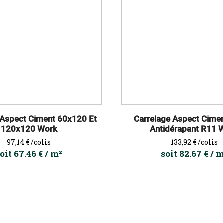
 Aspect Ciment 60x120 Et
Carrelage Aspect Cime
120x120 Work
Antidérapant R11 
Prix
Prix
97,14 €
/colis
133,92 €
/colis
oit 67.46 € / m²
soit 82.67 € / 