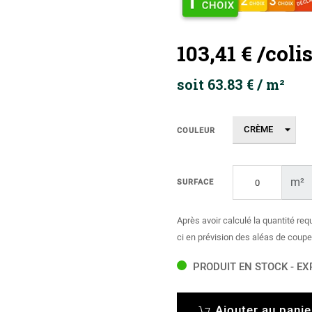
103,41 €
/coli
soit 63.83 € / m²
COULEUR
m²
SURFACE
Après avoir calculé la quantité req
ci en prévision des aléas de coupe
PRODUIT EN STOCK - EX
Ajouter au panie