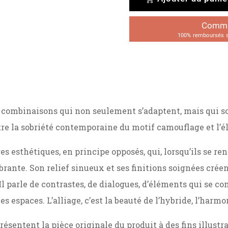
Comman
100% remboursés su
s combinaisons qui non seulement s’adaptent, mais qui so
tre la sobriété contemporaine du motif camouflage et l’
s esthétiques, en principe opposés, qui, lorsqu’ils se re
brante. Son relief sinueux et ses finitions soignées crée
Il parle de contrastes, de dialogues, d’éléments qui se c
s espaces. L’alliage, c’est la beauté de l’hybride, l’harmo
résentent la pièce originale du produit à des fins illust