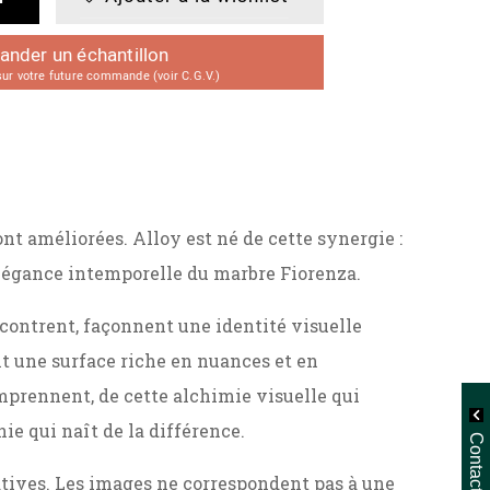
der un échantillon
r votre future commande (voir C.G.V.)
nt améliorées. Alloy est né de cette synergie :
élégance intemporelle du marbre Fiorenza.
ncontrent, façonnent une identité visuelle
nt une surface riche en nuances et en
omprennent, de cette alchimie visuelle qui
nie qui naît de la différence.
ratives. Les images ne correspondent pas à une