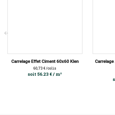
‹
Carrelage Effet Ciment 60x60 Klen
Carrelage
Prix
60,73 €
/colis
soit 56.23 € / m²
s