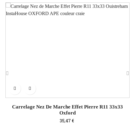
‹
›
Carrelage Nez De Marche Effet Pierre R11 33x33
Oxford
Prix
35,47 €