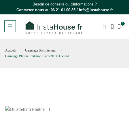
Besoin de conseils ou d'informations ?
Contactez nous au
06 21 61 00 85
/
info@instahouse.fr
0
Basculer
☰
la
navigation
Accueil
Carrelage Sol Intérieur
Carrelage Plinthe Imitation Pierre 9x30 Oxford