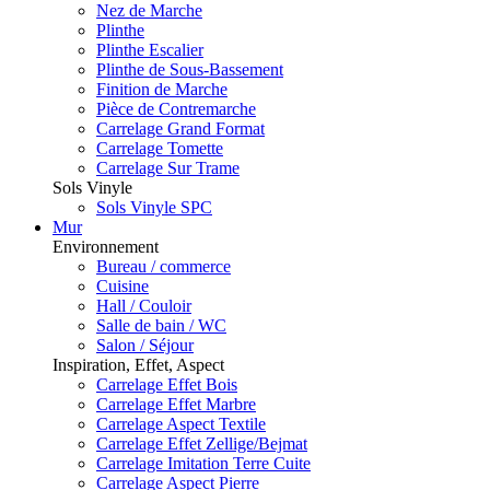
Nez de Marche
Plinthe
Plinthe Escalier
Plinthe de Sous-Bassement
Finition de Marche
Pièce de Contremarche
Carrelage Grand Format
Carrelage Tomette
Carrelage Sur Trame
Sols Vinyle
Sols Vinyle SPC
Mur
Environnement
Bureau / commerce
Cuisine
Hall / Couloir
Salle de bain / WC
Salon / Séjour
Inspiration, Effet, Aspect
Carrelage Effet Bois
Carrelage Effet Marbre
Carrelage Aspect Textile
Carrelage Effet Zellige/Bejmat
Carrelage Imitation Terre Cuite
Carrelage Aspect Pierre