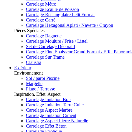
Carrelage Métro
Carrelage Écaille de Poisson
Carrelage Rectangulaire Petit Format
Carrelage Carré
Carrelage Hexagonal Aplati / Navette / Crayon
Pièces Spéciales
Carrelage Baguette
Carrelage Moulure / Frise / Listel
Set de Carrelage Décoratif
Carrelage Fine Épaisseur Grand Format / Effet Panoram
Carrelage Sur Trame
Claustra
Extérieur
Environnement
Sol / paroi Piscine
Margelle
Plage / Terrasse
Inspiration, Effet, Aspect
Carrelage Imitation Bois
Carrelage Imitation Terre Cuite
Carrelage Aspect Marbre
Carrelage Imitation Ciment
Carrelage Aspect Pierre Naturelle
Carrelage Effet Béton
Carrelage Exotique