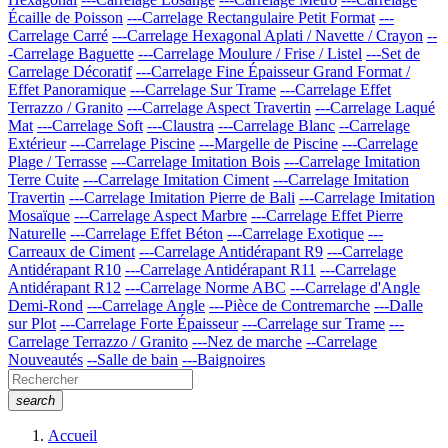
Écaille de Poisson
---Carrelage Rectangulaire Petit Format
---
Carrelage Carré
---Carrelage Hexagonal Aplati / Navette / Crayon
--
-Carrelage Baguette
---Carrelage Moulure / Frise / Listel
---Set de
Carrelage Décoratif
---Carrelage Fine Épaisseur Grand Format /
Effet Panoramique
---Carrelage Sur Trame
---Carrelage Effet
Terrazzo / Granito
---Carrelage Aspect Travertin
---Carrelage Laqué
Mat
---Carrelage Soft
---Claustra
---Carrelage Blanc
--Carrelage
Extérieur
---Carrelage Piscine
---Margelle de Piscine
---Carrelage
Plage / Terrasse
---Carrelage Imitation Bois
---Carrelage Imitation
Terre Cuite
---Carrelage Imitation Ciment
---Carrelage Imitation
Travertin
---Carrelage Imitation Pierre de Bali
---Carrelage Imitation
Mosaïque
---Carrelage Aspect Marbre
---Carrelage Effet Pierre
Naturelle
---Carrelage Effet Béton
---Carrelage Exotique
---
Carreaux de Ciment
---Carrelage Antidérapant R9
---Carrelage
Antidérapant R10
---Carrelage Antidérapant R11
---Carrelage
Antidérapant R12
---Carrelage Norme ABC
---Carrelage d'Angle
Demi-Rond
---Carrelage Angle
---Pièce de Contremarche
---Dalle
sur Plot
---Carrelage Forte Épaisseur
---Carrelage sur Trame
---
Carrelage Terrazzo / Granito
---Nez de marche
--Carrelage
Nouveautés
--Salle de bain
---Baignoires
search
Accueil