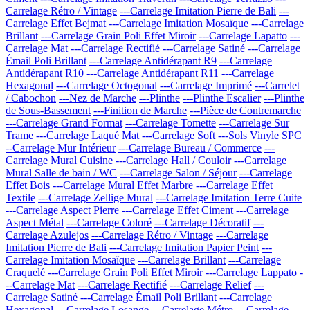
Carrelage Rétro / Vintage
---Carrelage Imitation Pierre de Bali
---
Carrelage Effet Bejmat
---Carrelage Imitation Mosaïque
---Carrelage
Brillant
---Carrelage Grain Poli Effet Miroir
---Carrelage Lapatto
---
Carrelage Mat
---Carrelage Rectifié
---Carrelage Satiné
---Carrelage
Émail Poli Brillant
---Carrelage Antidérapant R9
---Carrelage
Antidérapant R10
---Carrelage Antidérapant R11
---Carrelage
Hexagonal
---Carrelage Octogonal
---Carrelage Imprimé
---Carrelet
/ Cabochon
---Nez de Marche
---Plinthe
---Plinthe Escalier
---Plinthe
de Sous-Bassement
---Finition de Marche
---Pièce de Contremarche
---Carrelage Grand Format
---Carrelage Tomette
---Carrelage Sur
Trame
---Carrelage Laqué Mat
---Carrelage Soft
---Sols Vinyle SPC
--Carrelage Mur Intérieur
---Carrelage Bureau / Commerce
---
Carrelage Mural Cuisine
---Carrelage Hall / Couloir
---Carrelage
Mural Salle de bain / WC
---Carrelage Salon / Séjour
---Carrelage
Effet Bois
---Carrelage Mural Effet Marbre
---Carrelage Effet
Textile
---Carrelage Zellige Mural
---Carrelage Imitation Terre Cuite
---Carrelage Aspect Pierre
---Carrelage Effet Ciment
---Carrelage
Aspect Métal
---Carrelage Coloré
---Carrelage Décoratif
---
Carrelage Azulejos
---Carrelage Rétro / Vintage
---Carrelage
Imitation Pierre de Bali
---Carrelage Imitation Papier Peint
---
Carrelage Imitation Mosaïque
---Carrelage Brillant
---Carrelage
Craquelé
---Carrelage Grain Poli Effet Miroir
---Carrelage Lappato
-
--Carrelage Mat
---Carrelage Rectifié
---Carrelage Relief
---
Carrelage Satiné
---Carrelage Émail Poli Brillant
---Carrelage
Hexagonal
---Carrelage Losange
---Carrelage Métro
---Carrelage