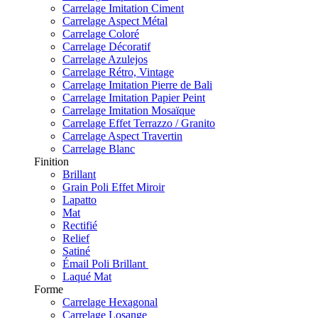
Carrelage Imitation Ciment
Carrelage Aspect Métal
Carrelage Coloré
Carrelage Décoratif
Carrelage Azulejos
Carrelage Rétro, Vintage
Carrelage Imitation Pierre de Bali
Carrelage Imitation Papier Peint
Carrelage Imitation Mosaïque
Carrelage Effet Terrazzo / Granito
Carrelage Aspect Travertin
Carrelage Blanc
Finition
Brillant
Grain Poli Effet Miroir
Lapatto
Mat
Rectifié
Relief
Satiné
Émail Poli Brillant
Laqué Mat
Forme
Carrelage Hexagonal
Carrelage Losange