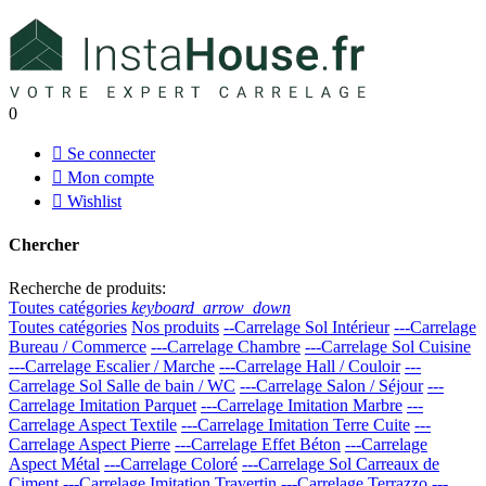
0

Se connecter

Mon compte

Wishlist
Chercher
Recherche de produits:
Toutes catégories
keyboard_arrow_down
Toutes catégories
Nos produits
--Carrelage Sol Intérieur
---Carrelage
Bureau / Commerce
---Carrelage Chambre
---Carrelage Sol Cuisine
---Carrelage Escalier / Marche
---Carrelage Hall / Couloir
---
Carrelage Sol Salle de bain / WC
---Carrelage Salon / Séjour
---
Carrelage Imitation Parquet
---Carrelage Imitation Marbre
---
Carrelage Aspect Textile
---Carrelage Imitation Terre Cuite
---
Carrelage Aspect Pierre
---Carrelage Effet Béton
---Carrelage
Aspect Métal
---Carrelage Coloré
---Carrelage Sol Carreaux de
Ciment
---Carrelage Imitation Travertin
---Carrelage Terrazzo
---