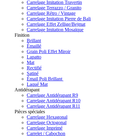
Carrelage Imitation Travertin
Carrelage Terrazzo / Granito
Carrelage Rétro / Vintage
Carrelage Imitation Pierre de Bali
Carrelage Effet Zellige/Bejmat
Carrelage Imitation Mosaïque
Finition
Brillant
Émaillé
Grain Poli Effet Miroir
Lapatto
Mat
Rectifié
Satiné
Émail Poli Brillant
Laqué Mat
Antidérapant
Carrelage Antidérapant R9
Carrelage Antidérapant R10
Carrelage Antidérapant R11
Pièces spéciales
Carrelage Hexagonal
Carrelage Octogonal
Carrelage Imprimé
Carrelet / Cabochon