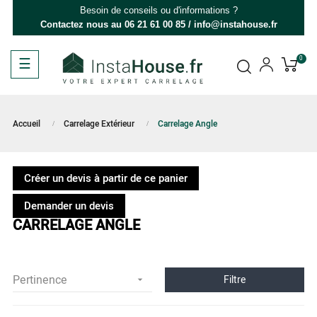
Besoin de conseils ou d'informations ?
Contactez nous au
06 21 61 00 85
/
info@instahouse.fr
Basculer
☰
0
la
navigation
Accueil
Carrelage Extérieur
Carrelage Angle
Créer un devis à partir de ce panier
Demander un devis
CARRELAGE ANGLE
Pertinence
Filtre
