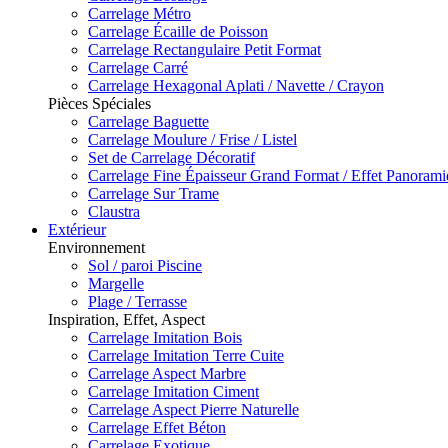
Carrelage Métro
Carrelage Écaille de Poisson
Carrelage Rectangulaire Petit Format
Carrelage Carré
Carrelage Hexagonal Aplati / Navette / Crayon
Pièces Spéciales
Carrelage Baguette
Carrelage Moulure / Frise / Listel
Set de Carrelage Décoratif
Carrelage Fine Épaisseur Grand Format / Effet Panoram
Carrelage Sur Trame
Claustra
Extérieur
Environnement
Sol / paroi Piscine
Margelle
Plage / Terrasse
Inspiration, Effet, Aspect
Carrelage Imitation Bois
Carrelage Imitation Terre Cuite
Carrelage Aspect Marbre
Carrelage Imitation Ciment
Carrelage Aspect Pierre Naturelle
Carrelage Effet Béton
Carrelage Exotique