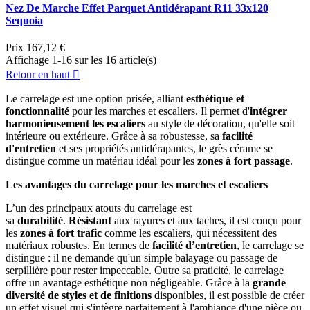
Nez De Marche Effet Parquet Antidérapant R11 33x120
Sequoia
Prix
167,12 €
Affichage 1-16 sur les 16 article(s)
Retour en haut

Le carrelage est une option prisée, alliant
esthétique et
fonctionnalité
pour les marches et escaliers. Il permet d'
intégrer
harmonieusement les escaliers
au style de décoration, qu'elle soit
intérieure ou extérieure. Grâce à sa robustesse, sa
facilité
d'entretien
et ses propriétés antidérapantes, le grès cérame se
distingue comme un matériau idéal pour les
zones à fort passage
.
Les avantages du carrelage pour les marches et escaliers
L’un des principaux atouts du carrelage est
sa
durabilité
.
Résistant
aux rayures et aux taches, il est conçu pour
les
zones à fort trafic
comme les escaliers, qui nécessitent des
matériaux robustes. En termes de
facilité d’entretien
, le carrelage se
distingue : il ne demande qu'un simple balayage ou passage de
serpillière pour rester impeccable. Outre sa praticité, le carrelage
offre un avantage esthétique non négligeable. Grâce à la
grande
diversité de styles et de finitions
disponibles, il est possible de créer
un effet visuel qui s'intègre parfaitement à l'ambiance d'une pièce ou