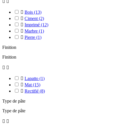



Bois
(13)

Ciment
(2)

Imprimé
(12)

Marbre
(1)

Pierre
(1)
Finition
Finition



Lapatto
(1)

Mat
(15)

Rectifié
(8)
Type de pâte
Type de pâte

