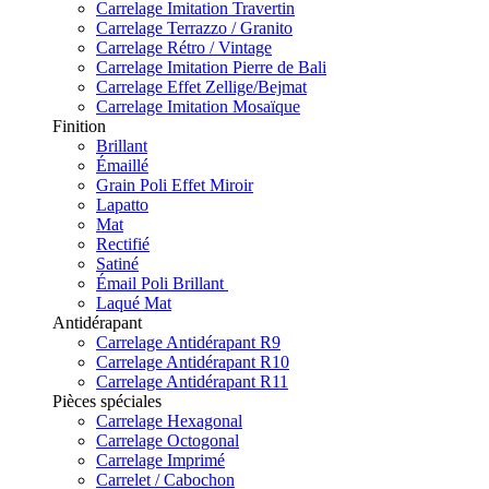
Carrelage Imitation Travertin
Carrelage Terrazzo / Granito
Carrelage Rétro / Vintage
Carrelage Imitation Pierre de Bali
Carrelage Effet Zellige/Bejmat
Carrelage Imitation Mosaïque
Finition
Brillant
Émaillé
Grain Poli Effet Miroir
Lapatto
Mat
Rectifié
Satiné
Émail Poli Brillant
Laqué Mat
Antidérapant
Carrelage Antidérapant R9
Carrelage Antidérapant R10
Carrelage Antidérapant R11
Pièces spéciales
Carrelage Hexagonal
Carrelage Octogonal
Carrelage Imprimé
Carrelet / Cabochon