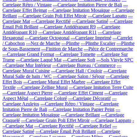
Carrelage Rétro / Vintage
---Carrelage Imitation Pierre de Bali
---
Carrelage Effet Bejmat
---Carrelage Imitation Mosaïque
---Carrelage
Brillant
---Carrelage Grain Poli Effet Miroir
---Carrelage Lapatto
---
Carrelage Mat
---Carrelage Rectifié
---Carrelage Satiné
---Carrelage
Émail Poli Brillant
---Carrelage Antidérapant R9
---Carrelage
Antidérapant R10
---Carrelage Antidérapant R11
---Carrelage
Hexagonal
---Carrelage Octogonal
---Carrelage Imprimé
---Carrelet
/ Cabochon
---Nez de Marche
---Plinthe
---Plinthe Escalier
---Plinthe
de Sous-Bassement
---Finition de Marche
---Pièce de Contremarche
---Carrelage Grand Format
---Carrelage Tomette
---Carrelage Sur
Trame
---Carrelage Laqué Mat
---Carrelage Soft
---Sols Vinyle SPC
--Carrelage Mur Intérieur
---Carrelage Bureau / Commerce
---
Carrelage Mural Cuisine
---Carrelage Hall / Couloir
---Carrelage
Mural Salle de bain / WC
---Carrelage Salon / Séjour
---Carrelage
Effet Bois
---Carrelage Mural Effet Marbre
---Carrelage Effet
Textile
---Carrelage Zellige Mural
---Carrelage Imitation Terre Cuite
---Carrelage Aspect Pierre
---Carrelage Effet Ciment
---Carrelage
Aspect Métal
---Carrelage Coloré
---Carrelage Décoratif
---
Carrelage Azulejos
---Carrelage Rétro / Vintage
---Carrelage
Imitation Pierre de Bali
---Carrelage Imitation Papier Peint
---
Carrelage Imitation Mosaïque
---Carrelage Brillant
---Carrelage
Craquelé
---Carrelage Grain Poli Effet Miroir
---Carrelage Lappato
-
--Carrelage Mat
---Carrelage Rectifié
---Carrelage Relief
---
Carrelage Satiné
---Carrelage Émail Poli Brillant
---Carrelage
Hexagonal
---Carrelage Losange
---Carrelage Métro
---Carrelage