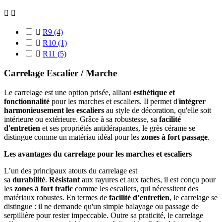



R9
(4)

R10
(1)

R11
(5)
Carrelage Escalier / Marche
Le carrelage est une option prisée, alliant
esthétique et
fonctionnalité
pour les marches et escaliers. Il permet d'
intégrer
harmonieusement les escaliers
au style de décoration, qu'elle soit
intérieure ou extérieure. Grâce à sa robustesse, sa
facilité
d'entretien
et ses propriétés antidérapantes, le grès cérame se
distingue comme un matériau idéal pour les
zones à fort passage
.
Les avantages du carrelage pour les marches et escaliers
L’un des principaux atouts du carrelage est
sa
durabilité
.
Résistant
aux rayures et aux taches, il est conçu pour
les
zones à fort trafic
comme les escaliers, qui nécessitent des
matériaux robustes. En termes de
facilité d’entretien
, le carrelage se
distingue : il ne demande qu'un simple balayage ou passage de
serpillière pour rester impeccable. Outre sa praticité, le carrelage