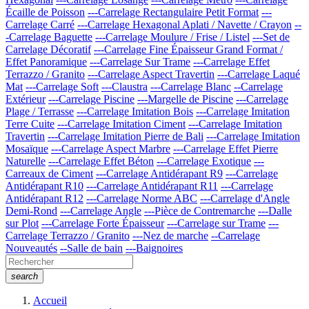
Écaille de Poisson
---Carrelage Rectangulaire Petit Format
---
Carrelage Carré
---Carrelage Hexagonal Aplati / Navette / Crayon
--
-Carrelage Baguette
---Carrelage Moulure / Frise / Listel
---Set de
Carrelage Décoratif
---Carrelage Fine Épaisseur Grand Format /
Effet Panoramique
---Carrelage Sur Trame
---Carrelage Effet
Terrazzo / Granito
---Carrelage Aspect Travertin
---Carrelage Laqué
Mat
---Carrelage Soft
---Claustra
---Carrelage Blanc
--Carrelage
Extérieur
---Carrelage Piscine
---Margelle de Piscine
---Carrelage
Plage / Terrasse
---Carrelage Imitation Bois
---Carrelage Imitation
Terre Cuite
---Carrelage Imitation Ciment
---Carrelage Imitation
Travertin
---Carrelage Imitation Pierre de Bali
---Carrelage Imitation
Mosaïque
---Carrelage Aspect Marbre
---Carrelage Effet Pierre
Naturelle
---Carrelage Effet Béton
---Carrelage Exotique
---
Carreaux de Ciment
---Carrelage Antidérapant R9
---Carrelage
Antidérapant R10
---Carrelage Antidérapant R11
---Carrelage
Antidérapant R12
---Carrelage Norme ABC
---Carrelage d'Angle
Demi-Rond
---Carrelage Angle
---Pièce de Contremarche
---Dalle
sur Plot
---Carrelage Forte Épaisseur
---Carrelage sur Trame
---
Carrelage Terrazzo / Granito
---Nez de marche
--Carrelage
Nouveautés
--Salle de bain
---Baignoires
search
Accueil