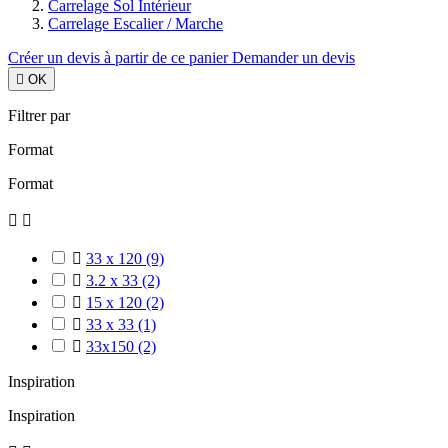
Carrelage Sol Intérieur
Carrelage Escalier / Marche
Créer un devis à partir de ce panier
Demander un devis

OK
Filtrer par
Format
Format



33 x 120
(9)

3.2 x 33
(2)

15 x 120
(2)

33 x 33
(1)

33x150
(2)
Inspiration
Inspiration