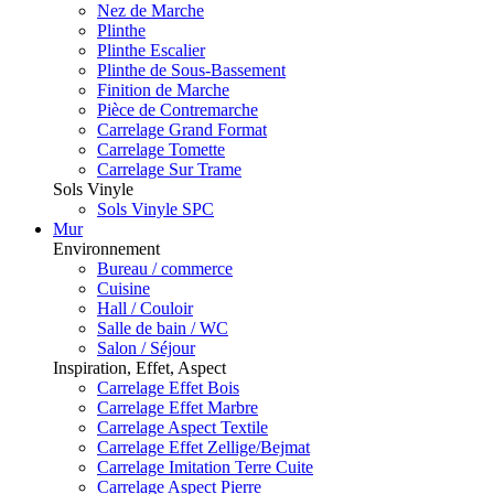
Nez de Marche
Plinthe
Plinthe Escalier
Plinthe de Sous-Bassement
Finition de Marche
Pièce de Contremarche
Carrelage Grand Format
Carrelage Tomette
Carrelage Sur Trame
Sols Vinyle
Sols Vinyle SPC
Mur
Environnement
Bureau / commerce
Cuisine
Hall / Couloir
Salle de bain / WC
Salon / Séjour
Inspiration, Effet, Aspect
Carrelage Effet Bois
Carrelage Effet Marbre
Carrelage Aspect Textile
Carrelage Effet Zellige/Bejmat
Carrelage Imitation Terre Cuite
Carrelage Aspect Pierre