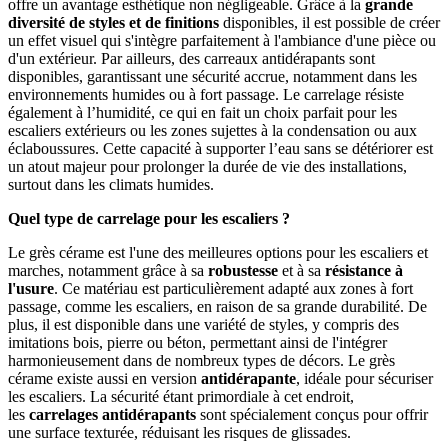
offre un avantage esthétique non négligeable. Grâce à la
grande
diversité de styles et de finitions
disponibles, il est possible de créer
un effet visuel qui s'intègre parfaitement à l'ambiance d'une pièce ou
d'un extérieur. Par ailleurs, des carreaux antidérapants sont
disponibles, garantissant une sécurité accrue, notamment dans les
environnements humides ou à fort passage. Le carrelage résiste
également à l’humidité, ce qui en fait un choix parfait pour les
escaliers extérieurs ou les zones sujettes à la condensation ou aux
éclaboussures. Cette capacité à supporter l’eau sans se détériorer est
un atout majeur pour prolonger la durée de vie des installations,
surtout dans les climats humides.
Quel type de carrelage pour les escaliers ?
Le grès cérame est l'une des meilleures options pour les escaliers et
marches, notamment grâce à sa
robustesse
et à sa
résistance à
l'usure
. Ce matériau est particulièrement adapté aux zones à fort
passage, comme les escaliers, en raison de sa grande durabilité. De
plus, il est disponible dans une variété de styles, y compris des
imitations bois, pierre ou béton, permettant ainsi de l'intégrer
harmonieusement dans de nombreux types de décors. Le grès
cérame existe aussi en version
antidérapante
, idéale pour sécuriser
les escaliers. La sécurité étant primordiale à cet endroit,
les
carrelages antidérapants
sont spécialement conçus pour offrir
une surface texturée, réduisant les risques de glissades.