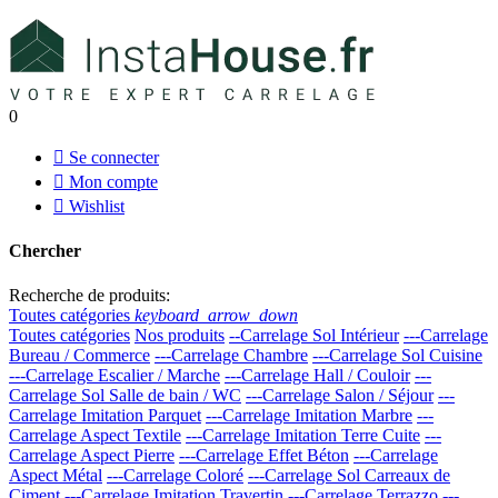
0

Se connecter

Mon compte

Wishlist
Chercher
Recherche de produits:
Toutes catégories
keyboard_arrow_down
Toutes catégories
Nos produits
--Carrelage Sol Intérieur
---Carrelage
Bureau / Commerce
---Carrelage Chambre
---Carrelage Sol Cuisine
---Carrelage Escalier / Marche
---Carrelage Hall / Couloir
---
Carrelage Sol Salle de bain / WC
---Carrelage Salon / Séjour
---
Carrelage Imitation Parquet
---Carrelage Imitation Marbre
---
Carrelage Aspect Textile
---Carrelage Imitation Terre Cuite
---
Carrelage Aspect Pierre
---Carrelage Effet Béton
---Carrelage
Aspect Métal
---Carrelage Coloré
---Carrelage Sol Carreaux de
Ciment
---Carrelage Imitation Travertin
---Carrelage Terrazzo
---