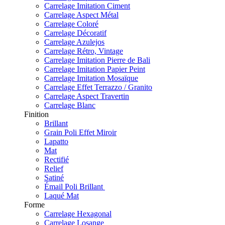
Carrelage Imitation Ciment
Carrelage Aspect Métal
Carrelage Coloré
Carrelage Décoratif
Carrelage Azulejos
Carrelage Rétro, Vintage
Carrelage Imitation Pierre de Bali
Carrelage Imitation Papier Peint
Carrelage Imitation Mosaïque
Carrelage Effet Terrazzo / Granito
Carrelage Aspect Travertin
Carrelage Blanc
Finition
Brillant
Grain Poli Effet Miroir
Lapatto
Mat
Rectifié
Relief
Satiné
Émail Poli Brillant
Laqué Mat
Forme
Carrelage Hexagonal
Carrelage Losange