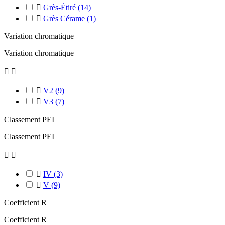

Grès-Étiré
(14)

Grès Cérame
(1)
Variation chromatique
Variation chromatique



V2
(9)

V3
(7)
Classement PEI
Classement PEI



IV
(3)

V
(9)
Coefficient R
Coefficient R