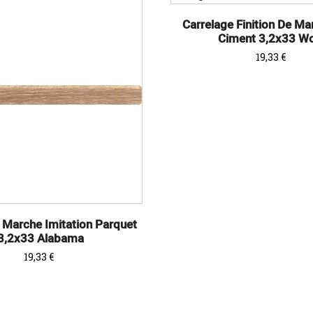
Carrelage Finition De Ma
Ciment 3,2x33 W
Prix
19,33 €
e Marche Imitation Parquet
3,2x33 Alabama
Prix
19,33 €