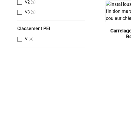
V2
(3)
V3
(2)
Classement PEI
Carrelage
Bo
V
(4)