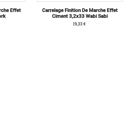
rche Effet
Carrelage Finition De Marche Effet
ork
Ciment 3,2x33 Wabi Sabi
Prix
19,33 €