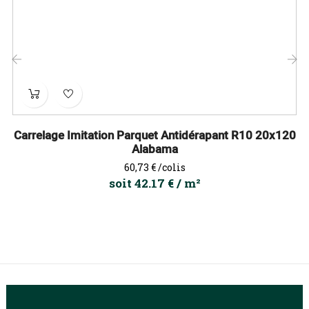
‹
›
Carrelage Imitation Parquet Antidérapant R10 20x120
Alabama
Prix
60,73 €
/colis
soit 42.17 € / m²