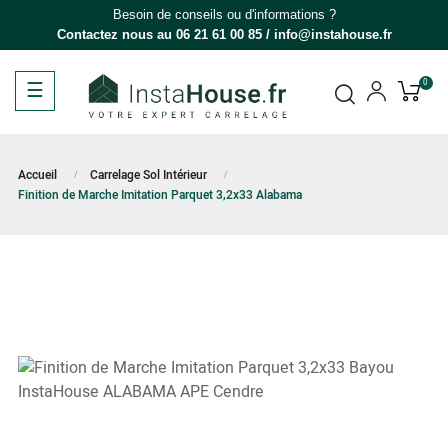
Besoin de conseils ou d'informations ?
Contactez nous au
06 21 61 00 85
/
info@instahouse.fr
Basculer
☰
0
la
navigation
Accueil
Carrelage Sol Intérieur
Finition de Marche Imitation Parquet 3,2x33 Alabama