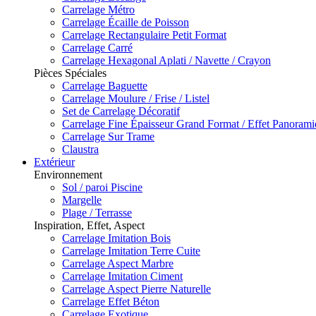
Carrelage Métro
Carrelage Écaille de Poisson
Carrelage Rectangulaire Petit Format
Carrelage Carré
Carrelage Hexagonal Aplati / Navette / Crayon
Pièces Spéciales
Carrelage Baguette
Carrelage Moulure / Frise / Listel
Set de Carrelage Décoratif
Carrelage Fine Épaisseur Grand Format / Effet Panoram
Carrelage Sur Trame
Claustra
Extérieur
Environnement
Sol / paroi Piscine
Margelle
Plage / Terrasse
Inspiration, Effet, Aspect
Carrelage Imitation Bois
Carrelage Imitation Terre Cuite
Carrelage Aspect Marbre
Carrelage Imitation Ciment
Carrelage Aspect Pierre Naturelle
Carrelage Effet Béton
Carrelage Exotique