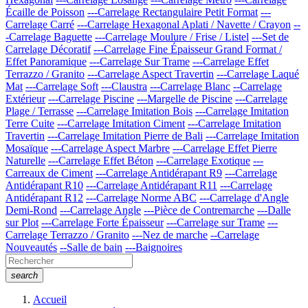
Écaille de Poisson
---Carrelage Rectangulaire Petit Format
---
Carrelage Carré
---Carrelage Hexagonal Aplati / Navette / Crayon
--
-Carrelage Baguette
---Carrelage Moulure / Frise / Listel
---Set de
Carrelage Décoratif
---Carrelage Fine Épaisseur Grand Format /
Effet Panoramique
---Carrelage Sur Trame
---Carrelage Effet
Terrazzo / Granito
---Carrelage Aspect Travertin
---Carrelage Laqué
Mat
---Carrelage Soft
---Claustra
---Carrelage Blanc
--Carrelage
Extérieur
---Carrelage Piscine
---Margelle de Piscine
---Carrelage
Plage / Terrasse
---Carrelage Imitation Bois
---Carrelage Imitation
Terre Cuite
---Carrelage Imitation Ciment
---Carrelage Imitation
Travertin
---Carrelage Imitation Pierre de Bali
---Carrelage Imitation
Mosaïque
---Carrelage Aspect Marbre
---Carrelage Effet Pierre
Naturelle
---Carrelage Effet Béton
---Carrelage Exotique
---
Carreaux de Ciment
---Carrelage Antidérapant R9
---Carrelage
Antidérapant R10
---Carrelage Antidérapant R11
---Carrelage
Antidérapant R12
---Carrelage Norme ABC
---Carrelage d'Angle
Demi-Rond
---Carrelage Angle
---Pièce de Contremarche
---Dalle
sur Plot
---Carrelage Forte Épaisseur
---Carrelage sur Trame
---
Carrelage Terrazzo / Granito
---Nez de marche
--Carrelage
Nouveautés
--Salle de bain
---Baignoires
search
Accueil