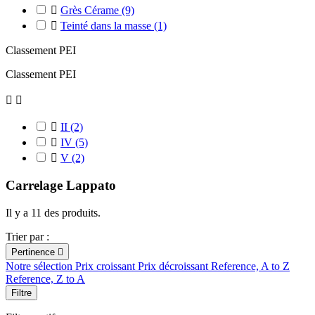

Grès Cérame
(9)

Teinté dans la masse
(1)
Classement PEI
Classement PEI



II
(2)

IV
(5)

V
(2)
Carrelage Lappato
Il y a 11 des produits.
Trier par :
Pertinence

Notre sélection
Prix croissant
Prix décroissant
Reference, A to Z
Reference, Z to A
Filtre