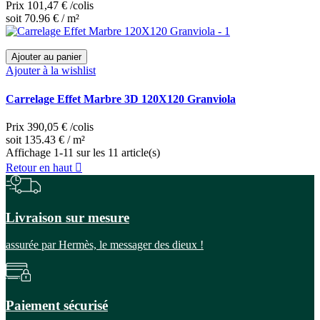
Prix
101,47 €
/colis
soit 70.96 € / m²
Ajouter au panier
Ajouter à la wishlist
Carrelage Effet Marbre 3D 120X120 Granviola
Prix
390,05 €
/colis
soit 135.43 € / m²
Affichage 1-11 sur les 11 article(s)
Retour en haut

Livraison sur mesure
assurée par Hermès, le messager des dieux !
Paiement sécurisé