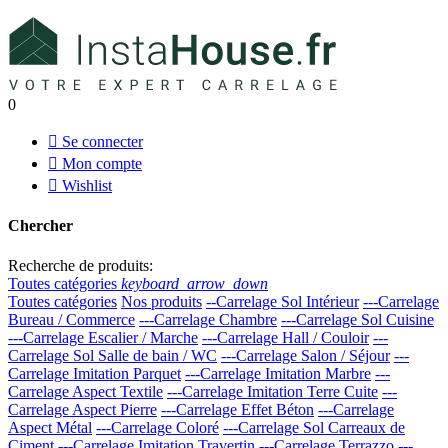
0

Se connecter

Mon compte

Wishlist
Chercher
Recherche de produits:
Toutes catégories
keyboard_arrow_down
Toutes catégories
Nos produits
--Carrelage Sol Intérieur
---Carrelage
Bureau / Commerce
---Carrelage Chambre
---Carrelage Sol Cuisine
---Carrelage Escalier / Marche
---Carrelage Hall / Couloir
---
Carrelage Sol Salle de bain / WC
---Carrelage Salon / Séjour
---
Carrelage Imitation Parquet
---Carrelage Imitation Marbre
---
Carrelage Aspect Textile
---Carrelage Imitation Terre Cuite
---
Carrelage Aspect Pierre
---Carrelage Effet Béton
---Carrelage
Aspect Métal
---Carrelage Coloré
---Carrelage Sol Carreaux de
Ciment
---Carrelage Imitation Travertin
---Carrelage Terrazzo
---