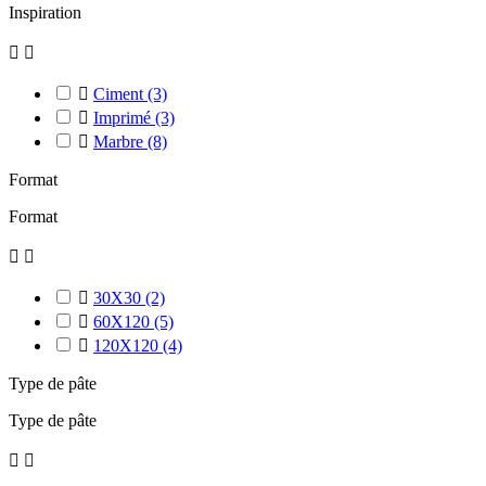
Inspiration



Ciment
(3)

Imprimé
(3)

Marbre
(8)
Format
Format



30X30
(2)

60X120
(5)

120X120
(4)
Type de pâte
Type de pâte

