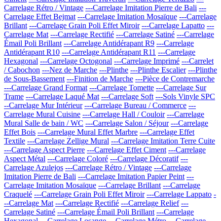
Carrelage Rétro / Vintage
---Carrelage Imitation Pierre de Bali
---
Carrelage Effet Bejmat
---Carrelage Imitation Mosaïque
---Carrelage
Brillant
---Carrelage Grain Poli Effet Miroir
---Carrelage Lapatto
---
Carrelage Mat
---Carrelage Rectifié
---Carrelage Satiné
---Carrelage
Émail Poli Brillant
---Carrelage Antidérapant R9
---Carrelage
Antidérapant R10
---Carrelage Antidérapant R11
---Carrelage
Hexagonal
---Carrelage Octogonal
---Carrelage Imprimé
---Carrelet
/ Cabochon
---Nez de Marche
---Plinthe
---Plinthe Escalier
---Plinthe
de Sous-Bassement
---Finition de Marche
---Pièce de Contremarche
---Carrelage Grand Format
---Carrelage Tomette
---Carrelage Sur
Trame
---Carrelage Laqué Mat
---Carrelage Soft
---Sols Vinyle SPC
--Carrelage Mur Intérieur
---Carrelage Bureau / Commerce
---
Carrelage Mural Cuisine
---Carrelage Hall / Couloir
---Carrelage
Mural Salle de bain / WC
---Carrelage Salon / Séjour
---Carrelage
Effet Bois
---Carrelage Mural Effet Marbre
---Carrelage Effet
Textile
---Carrelage Zellige Mural
---Carrelage Imitation Terre Cuite
---Carrelage Aspect Pierre
---Carrelage Effet Ciment
---Carrelage
Aspect Métal
---Carrelage Coloré
---Carrelage Décoratif
---
Carrelage Azulejos
---Carrelage Rétro / Vintage
---Carrelage
Imitation Pierre de Bali
---Carrelage Imitation Papier Peint
---
Carrelage Imitation Mosaïque
---Carrelage Brillant
---Carrelage
Craquelé
---Carrelage Grain Poli Effet Miroir
---Carrelage Lappato
-
--Carrelage Mat
---Carrelage Rectifié
---Carrelage Relief
---
Carrelage Satiné
---Carrelage Émail Poli Brillant
---Carrelage
Hexagonal
---Carrelage Losange
---Carrelage Métro
---Carrelage