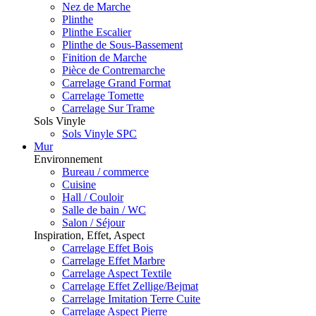
Nez de Marche
Plinthe
Plinthe Escalier
Plinthe de Sous-Bassement
Finition de Marche
Pièce de Contremarche
Carrelage Grand Format
Carrelage Tomette
Carrelage Sur Trame
Sols Vinyle
Sols Vinyle SPC
Mur
Environnement
Bureau / commerce
Cuisine
Hall / Couloir
Salle de bain / WC
Salon / Séjour
Inspiration, Effet, Aspect
Carrelage Effet Bois
Carrelage Effet Marbre
Carrelage Aspect Textile
Carrelage Effet Zellige/Bejmat
Carrelage Imitation Terre Cuite
Carrelage Aspect Pierre