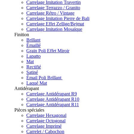
Carrelage Imitation Travertin
Carrelage Terrazzo / Granito
Carrelage Rétro / Vintage
Carrelage Imitation Pierre de Bali
Carrelage Effet Zellige/Bejmat
Carrelage Imitation Mosaïque
Finition
Brillant
Émaillé
Grain Poli Effet Miroir
Lapatto
Mat
Rectifié
Satiné
Émail Poli Brillant
Laqué Mat
Antidérapant
Carrelage Antidérapant R9
Carrelage Antidérapant R10
Carrelage Antidérapant R11
Pièces spéciales
Carrelage Hexagonal
Carrelage Octogonal
Carrelage Imprimé
Carrelet / Cabochon