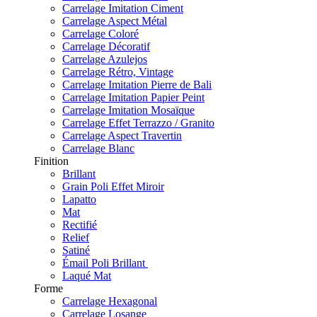
Carrelage Imitation Ciment
Carrelage Aspect Métal
Carrelage Coloré
Carrelage Décoratif
Carrelage Azulejos
Carrelage Rétro, Vintage
Carrelage Imitation Pierre de Bali
Carrelage Imitation Papier Peint
Carrelage Imitation Mosaïque
Carrelage Effet Terrazzo / Granito
Carrelage Aspect Travertin
Carrelage Blanc
Finition
Brillant
Grain Poli Effet Miroir
Lapatto
Mat
Rectifié
Relief
Satiné
Émail Poli Brillant
Laqué Mat
Forme
Carrelage Hexagonal
Carrelage Losange