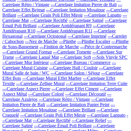
Carrelage Rétro / Vintage
---Carrelage Imitation Pierre de Bali
---
Carrelage Effet Bejmat
---Carrelage Imitation Mosaïque
---Carrelage
Brillant
---Carrelage Grain Poli Effet Miroir
---Carrelage Lapatto
---
Carrelage Mat
---Carrelage Rectifié
---Carrelage Satiné
---Carrelage
Émail Poli Brillant
---Carrelage Antidérapant R9
---Carrelage
Antidérapant R10
---Carrelage Antidérapant R11
---Carrelage
Hexagonal
---Carrelage Octogonal
---Carrelage Imprimé
---Carrelet
/ Cabochon
---Nez de Marche
---Plinthe
---Plinthe Escalier
---Plinthe
de Sous-Bassement
---Finition de Marche
---Pièce de Contremarche
---Carrelage Grand Format
---Carrelage Tomette
---Carrelage Sur
Trame
---Carrelage Laqué Mat
---Carrelage Soft
---Sols Vinyle SPC
--Carrelage Mur Intérieur
---Carrelage Bureau / Commerce
---
Carrelage Mural Cuisine
---Carrelage Hall / Couloir
---Carrelage
Mural Salle de bain / WC
---Carrelage Salon / Séjour
---Carrelage
Effet Bois
---Carrelage Mural Effet Marbre
---Carrelage Effet
Textile
---Carrelage Zellige Mural
---Carrelage Imitation Terre Cuite
---Carrelage Aspect Pierre
---Carrelage Effet Ciment
---Carrelage
Aspect Métal
---Carrelage Coloré
---Carrelage Décoratif
---
Carrelage Azulejos
---Carrelage Rétro / Vintage
---Carrelage
Imitation Pierre de Bali
---Carrelage Imitation Papier Peint
---
Carrelage Imitation Mosaïque
---Carrelage Brillant
---Carrelage
Craquelé
---Carrelage Grain Poli Effet Miroir
---Carrelage Lappato
-
--Carrelage Mat
---Carrelage Rectifié
---Carrelage Relief
---
Carrelage Satiné
---Carrelage Émail Poli Brillant
---Carrelage
Hexagonal
---Carrelage Losange
---Carrelage Métro
---Carrelage