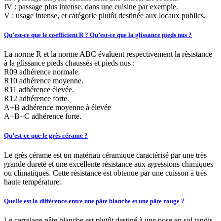
IV : passage plus intense, dans une cuisine par exemple.
V : usage intense, et catégorie plutôt destinée aux locaux publics.
Qu’est-ce que le coefficient R ? Qu’est-ce que la glissance pieds nus ?
La norme R et la norme ABC évaluent respectivement la résistance
à la glissance pieds chaussés et pieds nus :
R09 adhérence normale.
R10 adhérence moyenne.
R11 adhérence élevée.
R12 adhérence forte.
A+B adhérence moyenne à élevée
A+B+C adhérence forte.
Qu’est-ce que le grès cérame ?
Le grès cérame est un matériau céramique caractérisé par une très
grande dureté et une excellente résistance aux agressions chimiques
ou climatiques. Cette résistance est obtenue par une cuisson à très
haute température.
Quelle est la différence entre une pâte blanche et une pâte rouge ?
Le carrelage pâte blanche est plutôt destiné à une pose en sol tandis