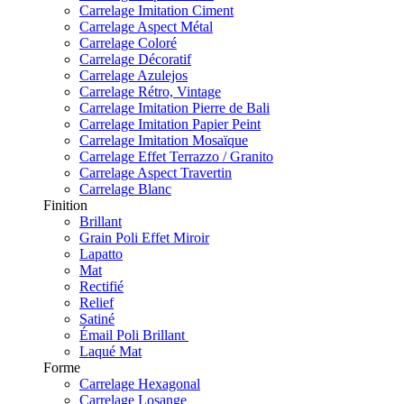
Carrelage Imitation Ciment
Carrelage Aspect Métal
Carrelage Coloré
Carrelage Décoratif
Carrelage Azulejos
Carrelage Rétro, Vintage
Carrelage Imitation Pierre de Bali
Carrelage Imitation Papier Peint
Carrelage Imitation Mosaïque
Carrelage Effet Terrazzo / Granito
Carrelage Aspect Travertin
Carrelage Blanc
Finition
Brillant
Grain Poli Effet Miroir
Lapatto
Mat
Rectifié
Relief
Satiné
Émail Poli Brillant
Laqué Mat
Forme
Carrelage Hexagonal
Carrelage Losange