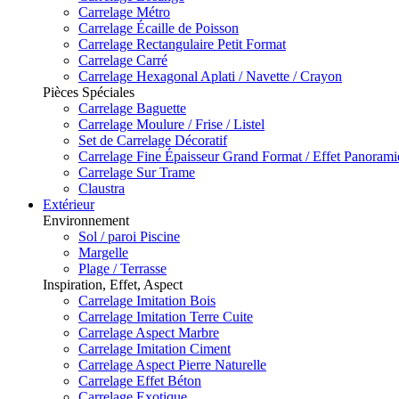
Carrelage Métro
Carrelage Écaille de Poisson
Carrelage Rectangulaire Petit Format
Carrelage Carré
Carrelage Hexagonal Aplati / Navette / Crayon
Pièces Spéciales
Carrelage Baguette
Carrelage Moulure / Frise / Listel
Set de Carrelage Décoratif
Carrelage Fine Épaisseur Grand Format / Effet Panoram
Carrelage Sur Trame
Claustra
Extérieur
Environnement
Sol / paroi Piscine
Margelle
Plage / Terrasse
Inspiration, Effet, Aspect
Carrelage Imitation Bois
Carrelage Imitation Terre Cuite
Carrelage Aspect Marbre
Carrelage Imitation Ciment
Carrelage Aspect Pierre Naturelle
Carrelage Effet Béton
Carrelage Exotique