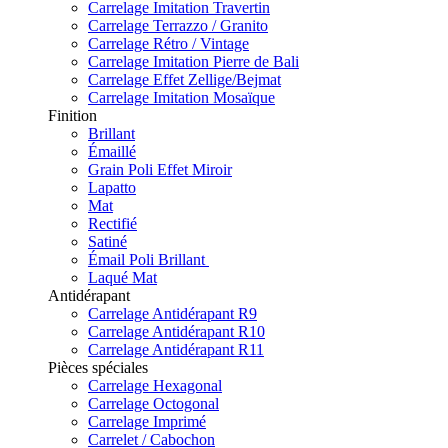
Carrelage Imitation Travertin
Carrelage Terrazzo / Granito
Carrelage Rétro / Vintage
Carrelage Imitation Pierre de Bali
Carrelage Effet Zellige/Bejmat
Carrelage Imitation Mosaïque
Finition
Brillant
Émaillé
Grain Poli Effet Miroir
Lapatto
Mat
Rectifié
Satiné
Émail Poli Brillant
Laqué Mat
Antidérapant
Carrelage Antidérapant R9
Carrelage Antidérapant R10
Carrelage Antidérapant R11
Pièces spéciales
Carrelage Hexagonal
Carrelage Octogonal
Carrelage Imprimé
Carrelet / Cabochon