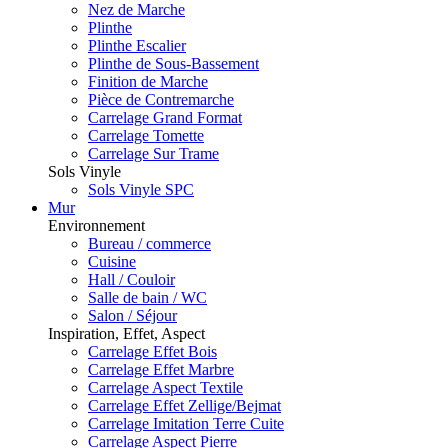
Nez de Marche
Plinthe
Plinthe Escalier
Plinthe de Sous-Bassement
Finition de Marche
Pièce de Contremarche
Carrelage Grand Format
Carrelage Tomette
Carrelage Sur Trame
Sols Vinyle
Sols Vinyle SPC
Mur
Environnement
Bureau / commerce
Cuisine
Hall / Couloir
Salle de bain / WC
Salon / Séjour
Inspiration, Effet, Aspect
Carrelage Effet Bois
Carrelage Effet Marbre
Carrelage Aspect Textile
Carrelage Effet Zellige/Bejmat
Carrelage Imitation Terre Cuite
Carrelage Aspect Pierre