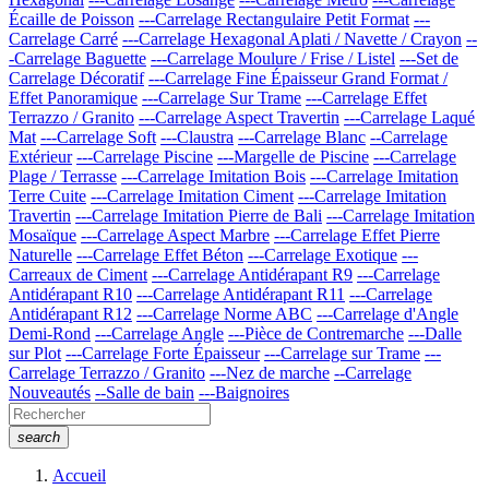
Écaille de Poisson
---Carrelage Rectangulaire Petit Format
---
Carrelage Carré
---Carrelage Hexagonal Aplati / Navette / Crayon
--
-Carrelage Baguette
---Carrelage Moulure / Frise / Listel
---Set de
Carrelage Décoratif
---Carrelage Fine Épaisseur Grand Format /
Effet Panoramique
---Carrelage Sur Trame
---Carrelage Effet
Terrazzo / Granito
---Carrelage Aspect Travertin
---Carrelage Laqué
Mat
---Carrelage Soft
---Claustra
---Carrelage Blanc
--Carrelage
Extérieur
---Carrelage Piscine
---Margelle de Piscine
---Carrelage
Plage / Terrasse
---Carrelage Imitation Bois
---Carrelage Imitation
Terre Cuite
---Carrelage Imitation Ciment
---Carrelage Imitation
Travertin
---Carrelage Imitation Pierre de Bali
---Carrelage Imitation
Mosaïque
---Carrelage Aspect Marbre
---Carrelage Effet Pierre
Naturelle
---Carrelage Effet Béton
---Carrelage Exotique
---
Carreaux de Ciment
---Carrelage Antidérapant R9
---Carrelage
Antidérapant R10
---Carrelage Antidérapant R11
---Carrelage
Antidérapant R12
---Carrelage Norme ABC
---Carrelage d'Angle
Demi-Rond
---Carrelage Angle
---Pièce de Contremarche
---Dalle
sur Plot
---Carrelage Forte Épaisseur
---Carrelage sur Trame
---
Carrelage Terrazzo / Granito
---Nez de marche
--Carrelage
Nouveautés
--Salle de bain
---Baignoires
search
Accueil