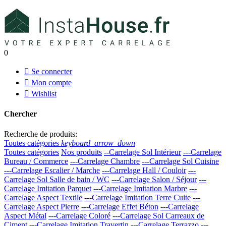
0

Se connecter

Mon compte

Wishlist
Chercher
Recherche de produits:
Toutes catégories
keyboard_arrow_down
Toutes catégories
Nos produits
--Carrelage Sol Intérieur
---Carrelage
Bureau / Commerce
---Carrelage Chambre
---Carrelage Sol Cuisine
---Carrelage Escalier / Marche
---Carrelage Hall / Couloir
---
Carrelage Sol Salle de bain / WC
---Carrelage Salon / Séjour
---
Carrelage Imitation Parquet
---Carrelage Imitation Marbre
---
Carrelage Aspect Textile
---Carrelage Imitation Terre Cuite
---
Carrelage Aspect Pierre
---Carrelage Effet Béton
---Carrelage
Aspect Métal
---Carrelage Coloré
---Carrelage Sol Carreaux de
Ciment
---Carrelage Imitation Travertin
---Carrelage Terrazzo
---