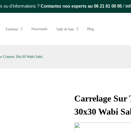
s ou d'informations ?
Contactez nos experts au
06 21 61 00 85
/
in
Nouveautés
Blog
Extérieur
Salle de bain
ue Ciment 30x30 Wabi Sabi
Carrelage Sur
30x30 Wabi Sa