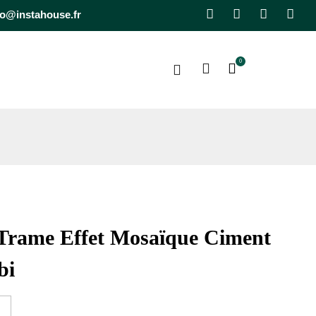
Facebook
Pinterest
Instagra
Lin
fo@instahouse.fr
0
 Trame Effet Mosaïque Ciment
bi