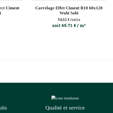
ect Ciment
Carrelage Effet Ciment R10 60x120
i
Wabi Sabi
Prix
94,62 €
/colis
soit 65.71 € / m²
uits
Qualité et service