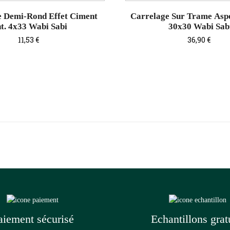
e Demi-Rond Effet Ciment
Carrelage Sur Trame Asp
nt. 4x33 Wabi Sabi
30x30 Wabi Sab
Prix
Prix
11,53 €
36,90 €
aiement sécurisé
Echantillons grat