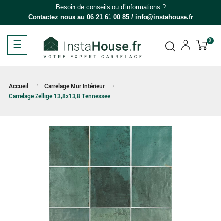
Besoin de conseils ou d'informations ?
Contactez nous au
06 21 61 00 85
/
info@instahouse.fr
Basculer
☰
0
la
navigation
Accueil
Carrelage Mur Intérieur
Carrelage Zellige 13,8x13,8 Tennessee