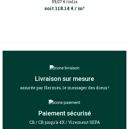
Prix
59,07 €
/colis
soit 118.14 € / m²
Livraison sur mesure
assurée par Hermès, le messager des dieux !
Paiement sécurisé
CB / CB jusqu'à 4X / Virement SEPA