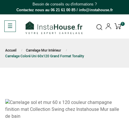
Besoin de conseils ou d'informations ?
Contactez nous au
06 21 61 00 85
/
info@instahouse.fr
Basculer
☰
0
la
navigation
Accueil
Carrelage Mur Intérieur
Carrelage Coloré Uni 60x120 Grand Format Tonality