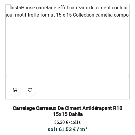
‹
›
Carrelage Carreaux De Ciment Antidérapant R10
15x15 Dahlia
Prix
36,30 €
/colis
soit 61.53 € / m²