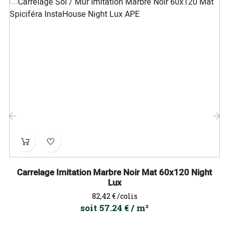
‹
›
Carrelage Imitation Marbre Noir Mat 60x120 Night
Lux
Prix
82,42 €
/colis
soit 57.24 € / m²