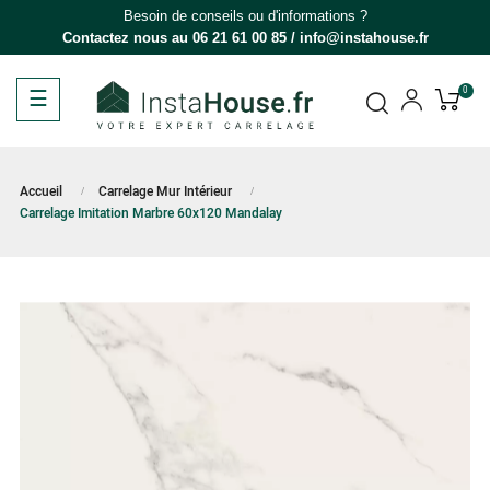
Besoin de conseils ou d'informations ?
Contactez nous au
06 21 61 00 85
/
info@instahouse.fr
Basculer
☰
0
la
navigation
Accueil
Carrelage Mur Intérieur
Carrelage Imitation Marbre 60x120 Mandalay