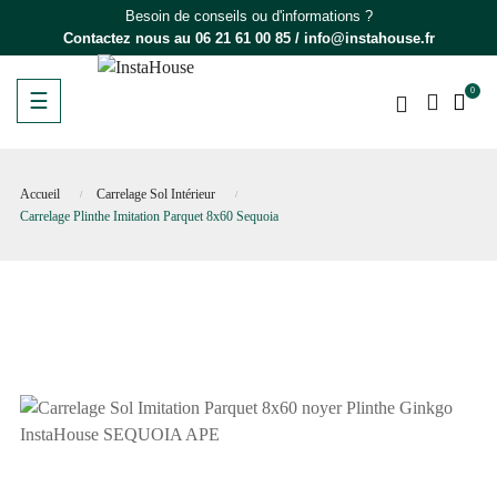
Besoin de conseils ou d'informations ?
Contactez nous au
06 21 61 00 85
/
info@instahouse.fr
0
Basculer
☰
la
navigation
Accueil
Carrelage Sol Intérieur
Carrelage Plinthe Imitation Parquet 8x60 Sequoia