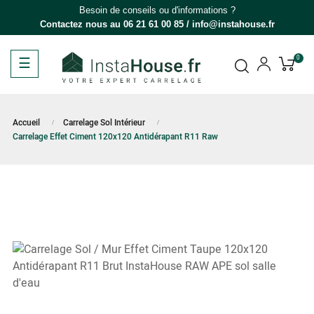
Besoin de conseils ou d'informations ?
Contactez nous au
06 21 61 00 85
/
info@instahouse.fr
Basculer
☰
0
la
navigation
Accueil
Carrelage Sol Intérieur
Carrelage Effet Ciment 120x120 Antidérapant R11 Raw