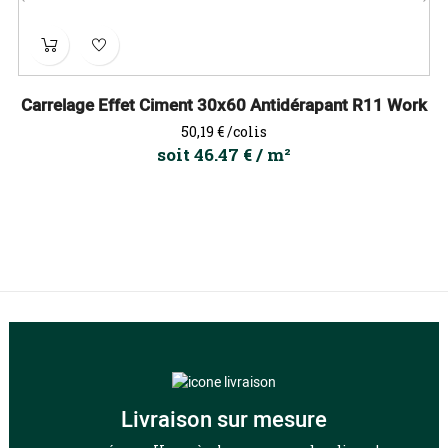
‹
›
Carrelage Effet Ciment 30x60 Antidérapant R11 Work
Prix
50,19 €
/colis
soit 46.47 € / m²
Livraison sur mesure