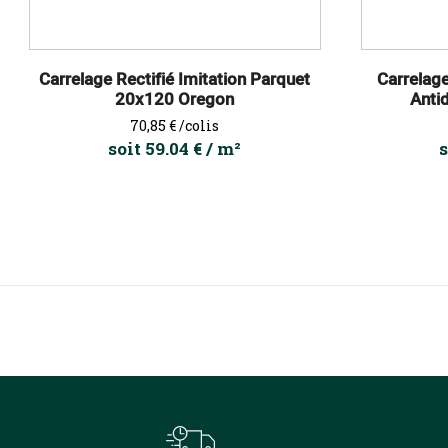
Carrelage Rectifié Imitation Parquet
Carrelag
20x120 Oregon
Anti
Prix
70,85 €
/colis
soit 59.04 € / m²
s