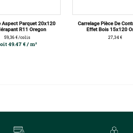
e Aspect Parquet 20x120
Carrelage Pièce De Con
dérapant R11 Oregon
Effet Bois 15x120 O
Prix
Prix
59,36 €
/colis
27,34 €
oit 49.47 € / m²