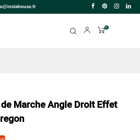
Facebook
Pinterest
Instagr
Li
fo@instahouse.fr
0
 de Marche Angle Droit Effet
Oregon