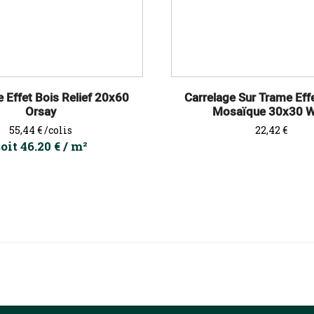
e Effet Bois Relief 20x60
Carrelage Sur Trame Eff
Orsay
Mosaïque 30x30 
Prix
Prix
55,44 €
/colis
22,42 €
oit 46.20 € / m²