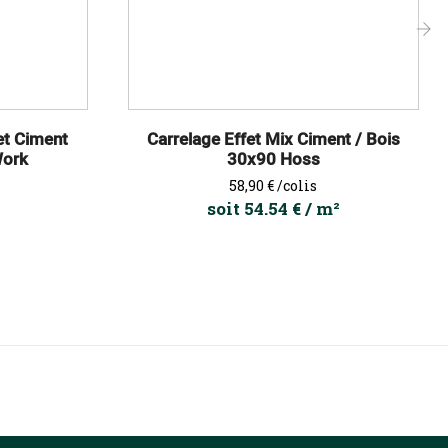
›
et Ciment
Carrelage Effet Mix Ciment / Bois
Work
30x90 Hoss
Prix
58,90 €
/colis
soit 54.54 € / m²