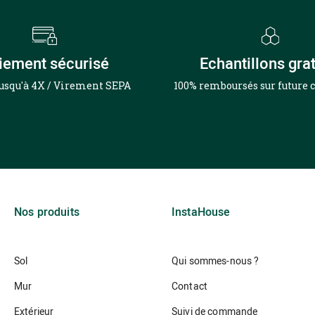
iement sécurisé
Echantillons grat
jusqu'à 4X / Virement SEPA
100% remboursés sur futur
Nos produits
InstaHouse
Sol
Qui sommes-nous ?
Mur
Contact
Extérieur
Suivi de commande