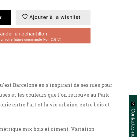
Ajouter à la wishlist
r
der un échantillon
r votre future commande (voir C.G.V.)
est Barcelone en s'inspirant de ses rues pour
ses et les couleurs que l'on retrouve au Park
onie entre l’art et la vie urbaine, entre bois et
Contactez-nous
métrique mix bois et ciment. Variation