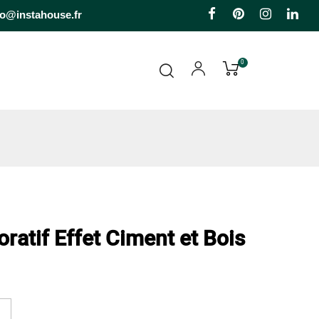
Facebook
Pinterest
Instagr
Li
fo@instahouse.fr
0
ratif Effet Ciment et Bois