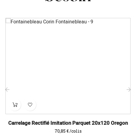
‹
›
Carrelage Rectifié Imitation Parquet 20x120 Oregon
Prix
70,85 €
/colis