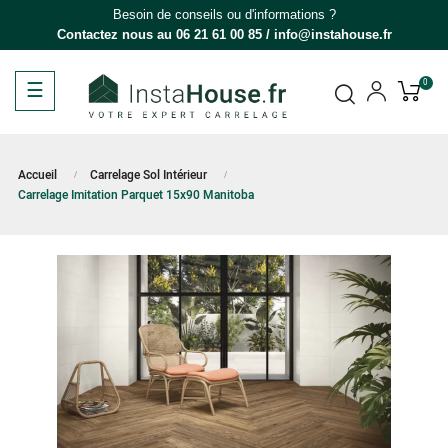
Besoin de conseils ou d'informations ?
Contactez nous au
06 21 61 00 85
/
info@instahouse.fr
Basculer
☰
0
la
navigation
Accueil
Carrelage Sol Intérieur
Carrelage Imitation Parquet 15x90 Manitoba