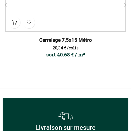
‹
›
Carrelage 7,5x15 Métro
Prix
20,34 €
/colis
soit 40.68 € / m²
Livraison sur mesure