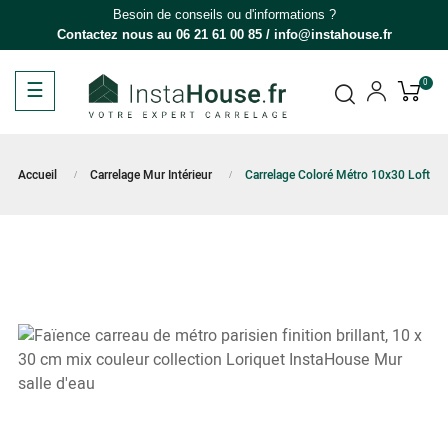
Besoin de conseils ou d'informations ?
Contactez nous au
06 21 61 00 85
/
info@instahouse.fr
Basculer
☰
0
la
navigation
Accueil
Carrelage Mur Intérieur
Carrelage Coloré Métro 10x30 Loft