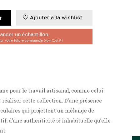
Ajouter à la wishlist
r
der un échantillon
r votre future commande (voir C.G.V.)
ane pour le travail artisanal, comme celui
r réaliser cette collection. D’une présence
aculaires qui projettent un mélange de
if, d’une authenticité si inhabituelle qu’elle
nt.