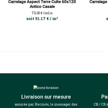
Carrelage Aspect Terre Cuite 60x120
Carrelage
Antico Casale
Prix
73,18 €
/colis
soit 51.17 € / m²
s
Livraison sur mesure
Pa
assurée par Hermès, le messager des
CB / CB 