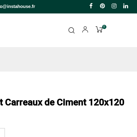
Facebook
Pinterest
Instagr
Li
fo@instahouse.fr
0
et Carreaux de Ciment 120x120