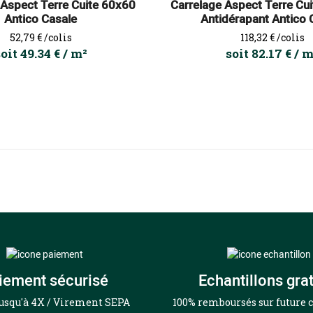
 Aspect Terre Cuite 60x60
Carrelage Aspect Terre Cu
Antico Casale
Antidérapant Antico 
Prix
Prix
52,79 €
/colis
118,32 €
/colis
oit 49.34 € / m²
soit 82.17 € / 
iement sécurisé
Echantillons grat
jusqu'à 4X / Virement SEPA
100% remboursés sur futur