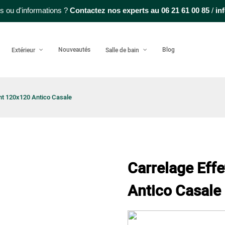
s ou d'informations ?
Contactez nos experts au
06 21 61 00 85
/
in
Nouveautés
Blog
Extérieur
Salle de bain
nt 120x120 Antico Casale
Carrelage Eff
Antico Casale