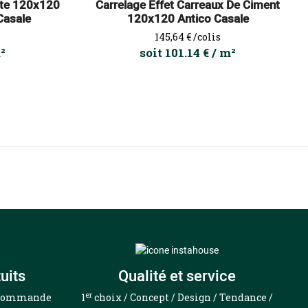
ite 120x120
Carrelage Effet Carreaux De Ciment
Casale
120x120 Antico Casale
Prix
145,64 €
/colis
m²
soit 101.14 € / m²
uits
Qualité et service
er
e commande
1
choix / Concept / Design / Tendance /