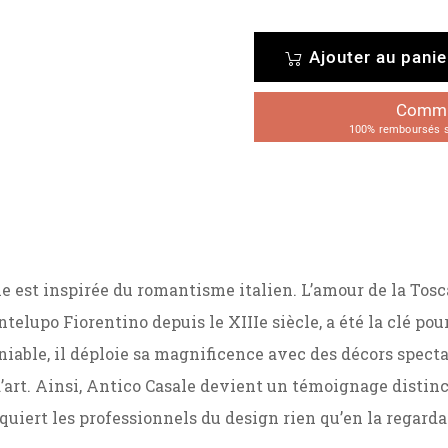
Ajouter au panie
Comman
100% remboursés su
e est inspirée du romantisme italien. L’amour de la Tosc
ntelupo Fiorentino depuis le XIIIe siècle, a été la clé pou
niable, il déploie sa magnificence avec des décors spect
d’art. Ainsi, Antico Casale devient un témoignage distinct
nquiert les professionnels du design rien qu’en la regarda