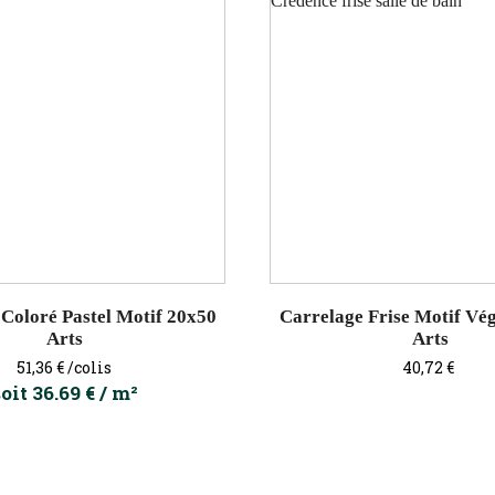
Coloré Pastel Motif 20x50
Carrelage Frise Motif Vé
Arts
Arts
Prix
Prix
51,36 €
/colis
40,72 €
oit 36.69 € / m²