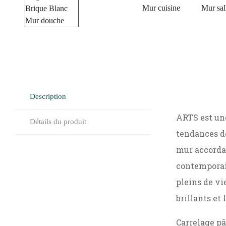
Description
ARTS est un
Détails du produit
tendances dé
mur accordan
contemporain
pleins de vi
brillants et 
Carrelage pâ