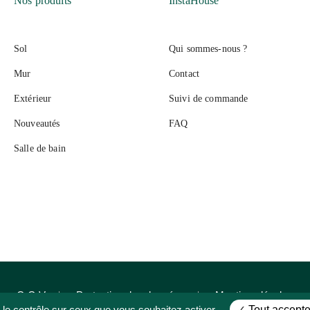
Nos produits
InstaHouse
Sol
Qui sommes-nous ?
Mur
Contact
Extérieur
Suivi de commande
Nouveautés
FAQ
Salle de bain
C.G.V
Protection des données
Mentions légales
 le contrôle sur ceux que vous souhaitez activer
Tout accepte