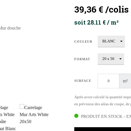
39,36 €
/colis
soit 28.11 € / m²
COULEUR
FORMAT
m²
SURFACE
Après avoir calculé la quantité requ
en prévision des aléas de coupe, de p
PRODUIT EN STOCK - E