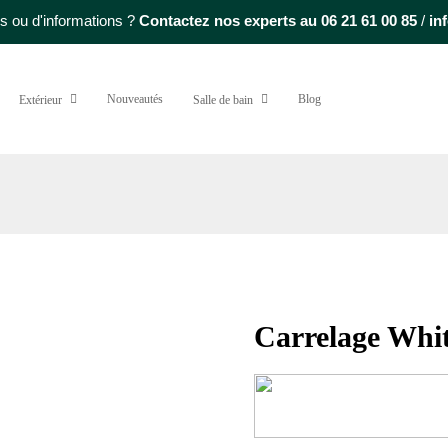
s ou d'informations ?
Contactez nos experts au
06 21 61 00 85
/
in
Nouveautés
Blog
Extérieur
Salle de bain
Carrelage Whit