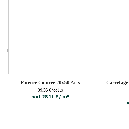
‹
Faïence Colorée 20x50 Arts
Carrelage 
Prix
39,36 €
/colis
soit 28.11 € / m²
s