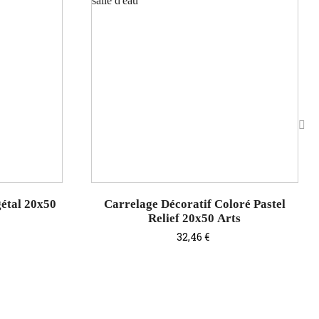
›
gétal 20x50
Carrelage Décoratif Coloré Pastel
Relief 20x50 Arts
Prix
32,46 €