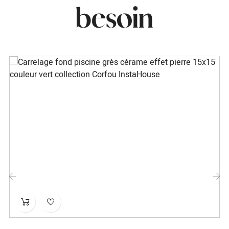
besoin
‹
›