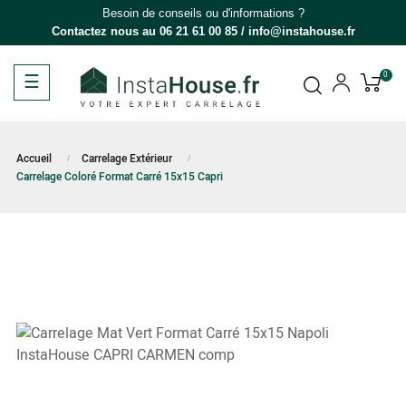
Besoin de conseils ou d'informations ?
Contactez nous au
06 21 61 00 85
/
info@instahouse.fr
Basculer
☰
0
la
navigation
Accueil
Carrelage Extérieur
Carrelage Coloré Format Carré 15x15 Capri