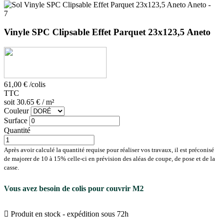
Vinyle SPC Clipsable Effet Parquet 23x123,5 Aneto
61,00 €
/colis
TTC
soit 30.65 € / m²
Couleur
Surface
Quantité
Après avoir calculé la quantité requise pour réaliser vos travaux, il est préconisé
de majorer de 10 à 15% celle-ci en prévision des aléas de coupe, de pose et de la
casse.
Vous avez besoin de
colis pour couvrir
M2

Produit en stock - expédition sous 72h