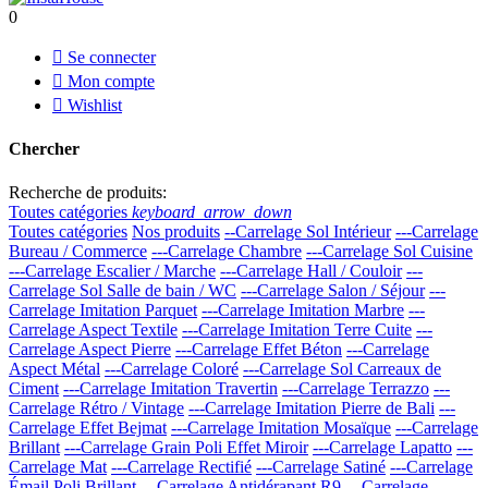
0

Se connecter

Mon compte

Wishlist
Chercher
Recherche de produits:
Toutes catégories
keyboard_arrow_down
Toutes catégories
Nos produits
--Carrelage Sol Intérieur
---Carrelage
Bureau / Commerce
---Carrelage Chambre
---Carrelage Sol Cuisine
---Carrelage Escalier / Marche
---Carrelage Hall / Couloir
---
Carrelage Sol Salle de bain / WC
---Carrelage Salon / Séjour
---
Carrelage Imitation Parquet
---Carrelage Imitation Marbre
---
Carrelage Aspect Textile
---Carrelage Imitation Terre Cuite
---
Carrelage Aspect Pierre
---Carrelage Effet Béton
---Carrelage
Aspect Métal
---Carrelage Coloré
---Carrelage Sol Carreaux de
Ciment
---Carrelage Imitation Travertin
---Carrelage Terrazzo
---
Carrelage Rétro / Vintage
---Carrelage Imitation Pierre de Bali
---
Carrelage Effet Bejmat
---Carrelage Imitation Mosaïque
---Carrelage
Brillant
---Carrelage Grain Poli Effet Miroir
---Carrelage Lapatto
---
Carrelage Mat
---Carrelage Rectifié
---Carrelage Satiné
---Carrelage
Émail Poli Brillant
---Carrelage Antidérapant R9
---Carrelage