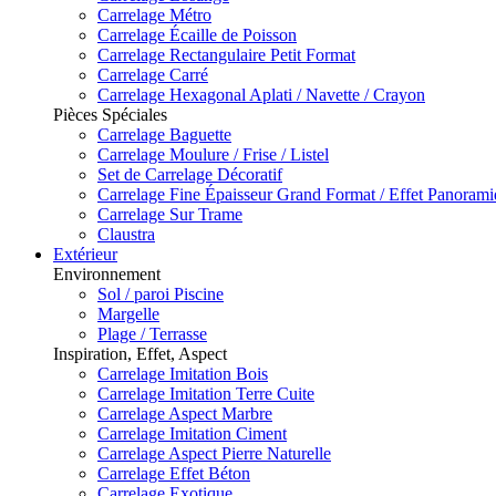
Carrelage Métro
Carrelage Écaille de Poisson
Carrelage Rectangulaire Petit Format
Carrelage Carré
Carrelage Hexagonal Aplati / Navette / Crayon
Pièces Spéciales
Carrelage Baguette
Carrelage Moulure / Frise / Listel
Set de Carrelage Décoratif
Carrelage Fine Épaisseur Grand Format / Effet Panoram
Carrelage Sur Trame
Claustra
Extérieur
Environnement
Sol / paroi Piscine
Margelle
Plage / Terrasse
Inspiration, Effet, Aspect
Carrelage Imitation Bois
Carrelage Imitation Terre Cuite
Carrelage Aspect Marbre
Carrelage Imitation Ciment
Carrelage Aspect Pierre Naturelle
Carrelage Effet Béton
Carrelage Exotique