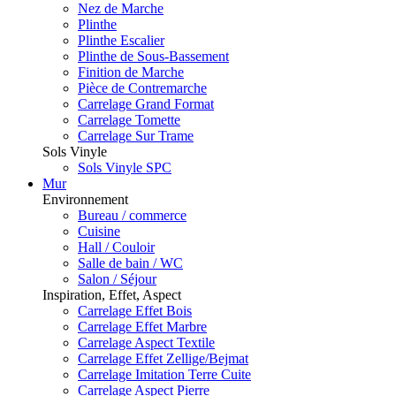
Nez de Marche
Plinthe
Plinthe Escalier
Plinthe de Sous-Bassement
Finition de Marche
Pièce de Contremarche
Carrelage Grand Format
Carrelage Tomette
Carrelage Sur Trame
Sols Vinyle
Sols Vinyle SPC
Mur
Environnement
Bureau / commerce
Cuisine
Hall / Couloir
Salle de bain / WC
Salon / Séjour
Inspiration, Effet, Aspect
Carrelage Effet Bois
Carrelage Effet Marbre
Carrelage Aspect Textile
Carrelage Effet Zellige/Bejmat
Carrelage Imitation Terre Cuite
Carrelage Aspect Pierre