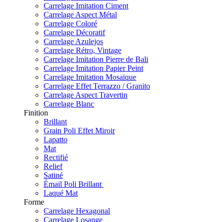
Carrelage Imitation Ciment
Carrelage Aspect Métal
Carrelage Coloré
Carrelage Décoratif
Carrelage Azulejos
Carrelage Rétro, Vintage
Carrelage Imitation Pierre de Bali
Carrelage Imitation Papier Peint
Carrelage Imitation Mosaïque
Carrelage Effet Terrazzo / Granito
Carrelage Aspect Travertin
Carrelage Blanc
Finition
Brillant
Grain Poli Effet Miroir
Lapatto
Mat
Rectifié
Relief
Satiné
Émail Poli Brillant
Laqué Mat
Forme
Carrelage Hexagonal
Carrelage Losange