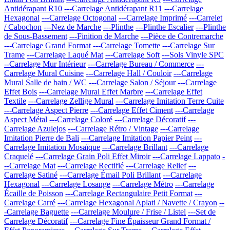
Antidérapant R10
---Carrelage Antidérapant R11
---Carrelage
Hexagonal
---Carrelage Octogonal
---Carrelage Imprimé
---Carrelet
/ Cabochon
---Nez de Marche
---Plinthe
---Plinthe Escalier
---Plinthe
de Sous-Bassement
---Finition de Marche
---Pièce de Contremarche
---Carrelage Grand Format
---Carrelage Tomette
---Carrelage Sur
Trame
---Carrelage Laqué Mat
---Carrelage Soft
---Sols Vinyle SPC
--Carrelage Mur Intérieur
---Carrelage Bureau / Commerce
---
Carrelage Mural Cuisine
---Carrelage Hall / Couloir
---Carrelage
Mural Salle de bain / WC
---Carrelage Salon / Séjour
---Carrelage
Effet Bois
---Carrelage Mural Effet Marbre
---Carrelage Effet
Textile
---Carrelage Zellige Mural
---Carrelage Imitation Terre Cuite
---Carrelage Aspect Pierre
---Carrelage Effet Ciment
---Carrelage
Aspect Métal
---Carrelage Coloré
---Carrelage Décoratif
---
Carrelage Azulejos
---Carrelage Rétro / Vintage
---Carrelage
Imitation Pierre de Bali
---Carrelage Imitation Papier Peint
---
Carrelage Imitation Mosaïque
---Carrelage Brillant
---Carrelage
Craquelé
---Carrelage Grain Poli Effet Miroir
---Carrelage Lappato
-
--Carrelage Mat
---Carrelage Rectifié
---Carrelage Relief
---
Carrelage Satiné
---Carrelage Émail Poli Brillant
---Carrelage
Hexagonal
---Carrelage Losange
---Carrelage Métro
---Carrelage
Écaille de Poisson
---Carrelage Rectangulaire Petit Format
---
Carrelage Carré
---Carrelage Hexagonal Aplati / Navette / Crayon
--
-Carrelage Baguette
---Carrelage Moulure / Frise / Listel
---Set de
Carrelage Décoratif
---Carrelage Fine Épaisseur Grand Format /