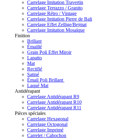
Carrelage Imitation Travertin
Carrelage Terrazzo / Granito
Carrelage Rétro / Vintage
Carrelage Imitation Pierre de Bali
Carrelage Effet Zellige/Bejmat
Carrelage Imitation Mosaïque
Finition
Brillant
Émaillé
Grain Poli Effet Miroir
Lapatto
Mat
Rectifié
Satiné
Émail Poli Brillant
Laqué Mat
Antidérapant
Carrelage Antidérapant R9
Carrelage Antidérapant R10
Carrelage Antidérapant R11
Pièces spéciales
Carrelage Hexagonal
Carrelage Octogonal
Carrelage Imprimé
Carrelet / Cabochon