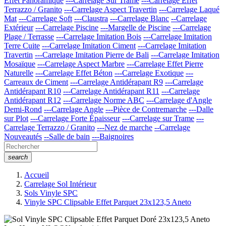
Effet Panoramique
---Carrelage Sur Trame
---Carrelage Effet
Terrazzo / Granito
---Carrelage Aspect Travertin
---Carrelage Laqué
Mat
---Carrelage Soft
---Claustra
---Carrelage Blanc
--Carrelage
Extérieur
---Carrelage Piscine
---Margelle de Piscine
---Carrelage
Plage / Terrasse
---Carrelage Imitation Bois
---Carrelage Imitation
Terre Cuite
---Carrelage Imitation Ciment
---Carrelage Imitation
Travertin
---Carrelage Imitation Pierre de Bali
---Carrelage Imitation
Mosaïque
---Carrelage Aspect Marbre
---Carrelage Effet Pierre
Naturelle
---Carrelage Effet Béton
---Carrelage Exotique
---
Carreaux de Ciment
---Carrelage Antidérapant R9
---Carrelage
Antidérapant R10
---Carrelage Antidérapant R11
---Carrelage
Antidérapant R12
---Carrelage Norme ABC
---Carrelage d'Angle
Demi-Rond
---Carrelage Angle
---Pièce de Contremarche
---Dalle
sur Plot
---Carrelage Forte Épaisseur
---Carrelage sur Trame
---
Carrelage Terrazzo / Granito
---Nez de marche
--Carrelage
Nouveautés
--Salle de bain
---Baignoires
search
Accueil
Carrelage Sol Intérieur
Sols Vinyle SPC
Vinyle SPC Clipsable Effet Parquet 23x123,5 Aneto