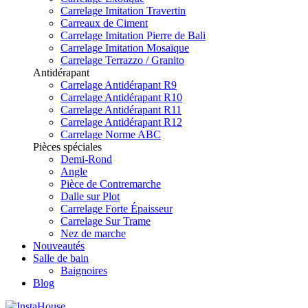
Carrelage Imitation Travertin
Carreaux de Ciment
Carrelage Imitation Pierre de Bali
Carrelage Imitation Mosaïque
Carrelage Terrazzo / Granito
Antidérapant
Carrelage Antidérapant R9
Carrelage Antidérapant R10
Carrelage Antidérapant R11
Carrelage Antidérapant R12
Carrelage Norme ABC
Pièces spéciales
Demi-Rond
Angle
Pièce de Contremarche
Dalle sur Plot
Carrelage Forte Épaisseur
Carrelage Sur Trame
Nez de marche
Nouveautés
Salle de bain
Baignoires
Blog