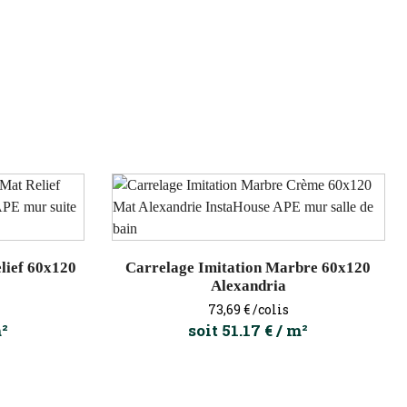
lief 60x120
Carrelage Imitation Marbre 60x120
Alexandria
Prix
73,69 €
/colis
m²
soit 51.17 € / m²