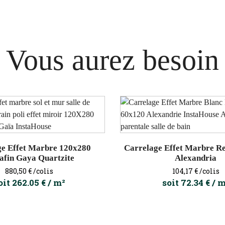
Vous aurez besoin
ge Effet Marbre 120x280
Carrelage Effet Marbre Re
afin Gaya Quartzite
Alexandria
Prix
Prix
880,50 €
/colis
104,17 €
/colis
oit 262.05 € / m²
soit 72.34 € / 