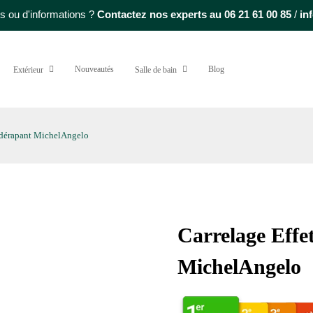
s ou d'informations ?
Contactez nos experts au
06 21 61 00 85
/
in
Nouveautés
Blog
Extérieur
Salle de bain
idérapant MichelAngelo
Carrelage Effe
MichelAngelo