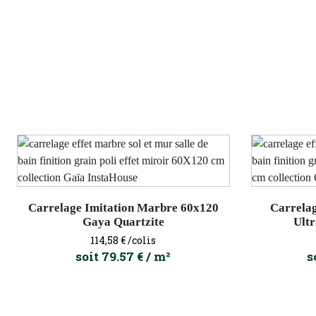
Carrelage Imitation Marbre 60x120
Carrela
Gaya Quartzite
Ultr
Prix
114,58 €
/colis
soit 79.57 € / m²
s