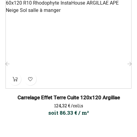
‹
›
Carrelage Effet Terre Cuite 120x120 Argillae
Prix
124,32 €
/colis
soit 86.33 € / m²