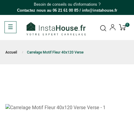
Besoin de conseils ou d'informations ?
Contactez nous au
06 21 61 00 85
/
info@instahouse.fr
Basculer
☰
0
la
navigation
Accueil
Carrelage Motif Fleur 40x120 Verse