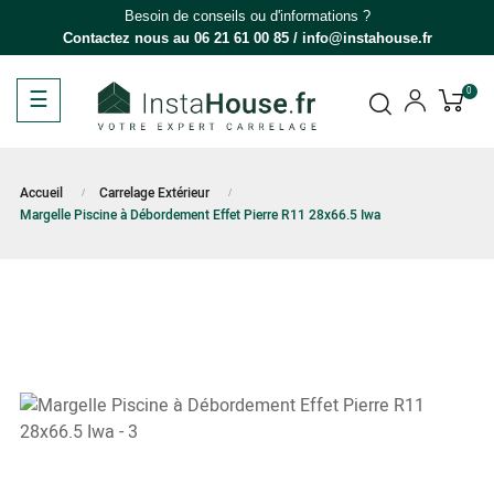
Besoin de conseils ou d'informations ?
Contactez nous au
06 21 61 00 85
/
info@instahouse.fr
Basculer
☰
0
la
navigation
Accueil
Carrelage Extérieur
Margelle Piscine à Débordement Effet Pierre R11 28x66.5 Iwa