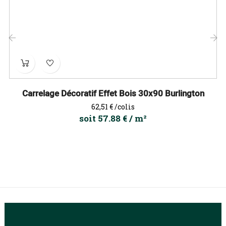
‹
›
Carrelage Décoratif Effet Bois 30x90 Burlington
Prix
62,51 €
/colis
soit 57.88 € / m²