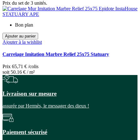
Prix du set de 3 unités.
Bon plan
Ajouter au panier
Ajouter à la wishlist
Carrelage Imitation Marbre Relief 25x75 Statuary
Prix
65,71 €
/colis
soit 50.16 € / m²
Livraison sur mesure
assurée par Hermès, le messager des dieux !
Paiement sécurisé