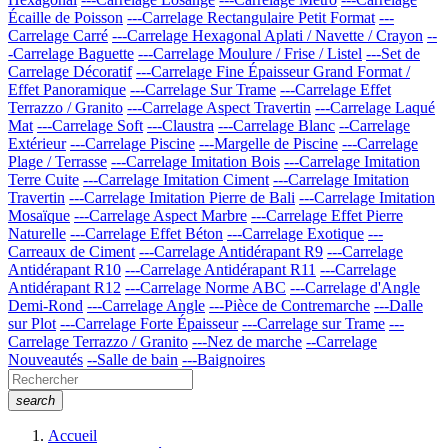
Écaille de Poisson
---Carrelage Rectangulaire Petit Format
---
Carrelage Carré
---Carrelage Hexagonal Aplati / Navette / Crayon
--
-Carrelage Baguette
---Carrelage Moulure / Frise / Listel
---Set de
Carrelage Décoratif
---Carrelage Fine Épaisseur Grand Format /
Effet Panoramique
---Carrelage Sur Trame
---Carrelage Effet
Terrazzo / Granito
---Carrelage Aspect Travertin
---Carrelage Laqué
Mat
---Carrelage Soft
---Claustra
---Carrelage Blanc
--Carrelage
Extérieur
---Carrelage Piscine
---Margelle de Piscine
---Carrelage
Plage / Terrasse
---Carrelage Imitation Bois
---Carrelage Imitation
Terre Cuite
---Carrelage Imitation Ciment
---Carrelage Imitation
Travertin
---Carrelage Imitation Pierre de Bali
---Carrelage Imitation
Mosaïque
---Carrelage Aspect Marbre
---Carrelage Effet Pierre
Naturelle
---Carrelage Effet Béton
---Carrelage Exotique
---
Carreaux de Ciment
---Carrelage Antidérapant R9
---Carrelage
Antidérapant R10
---Carrelage Antidérapant R11
---Carrelage
Antidérapant R12
---Carrelage Norme ABC
---Carrelage d'Angle
Demi-Rond
---Carrelage Angle
---Pièce de Contremarche
---Dalle
sur Plot
---Carrelage Forte Épaisseur
---Carrelage sur Trame
---
Carrelage Terrazzo / Granito
---Nez de marche
--Carrelage
Nouveautés
--Salle de bain
---Baignoires
search
Accueil