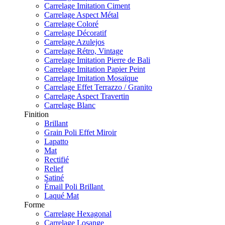
Carrelage Imitation Ciment
Carrelage Aspect Métal
Carrelage Coloré
Carrelage Décoratif
Carrelage Azulejos
Carrelage Rétro, Vintage
Carrelage Imitation Pierre de Bali
Carrelage Imitation Papier Peint
Carrelage Imitation Mosaïque
Carrelage Effet Terrazzo / Granito
Carrelage Aspect Travertin
Carrelage Blanc
Finition
Brillant
Grain Poli Effet Miroir
Lapatto
Mat
Rectifié
Relief
Satiné
Émail Poli Brillant
Laqué Mat
Forme
Carrelage Hexagonal
Carrelage Losange