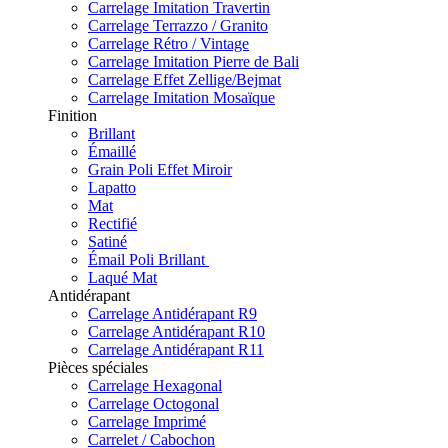
Carrelage Imitation Travertin
Carrelage Terrazzo / Granito
Carrelage Rétro / Vintage
Carrelage Imitation Pierre de Bali
Carrelage Effet Zellige/Bejmat
Carrelage Imitation Mosaïque
Finition
Brillant
Émaillé
Grain Poli Effet Miroir
Lapatto
Mat
Rectifié
Satiné
Émail Poli Brillant
Laqué Mat
Antidérapant
Carrelage Antidérapant R9
Carrelage Antidérapant R10
Carrelage Antidérapant R11
Pièces spéciales
Carrelage Hexagonal
Carrelage Octogonal
Carrelage Imprimé
Carrelet / Cabochon