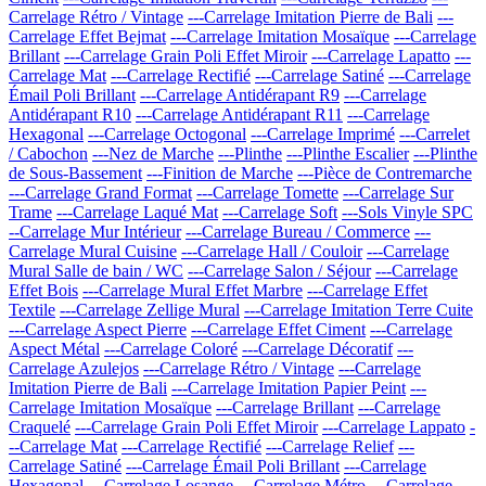
Carrelage Rétro / Vintage
---Carrelage Imitation Pierre de Bali
---
Carrelage Effet Bejmat
---Carrelage Imitation Mosaïque
---Carrelage
Brillant
---Carrelage Grain Poli Effet Miroir
---Carrelage Lapatto
---
Carrelage Mat
---Carrelage Rectifié
---Carrelage Satiné
---Carrelage
Émail Poli Brillant
---Carrelage Antidérapant R9
---Carrelage
Antidérapant R10
---Carrelage Antidérapant R11
---Carrelage
Hexagonal
---Carrelage Octogonal
---Carrelage Imprimé
---Carrelet
/ Cabochon
---Nez de Marche
---Plinthe
---Plinthe Escalier
---Plinthe
de Sous-Bassement
---Finition de Marche
---Pièce de Contremarche
---Carrelage Grand Format
---Carrelage Tomette
---Carrelage Sur
Trame
---Carrelage Laqué Mat
---Carrelage Soft
---Sols Vinyle SPC
--Carrelage Mur Intérieur
---Carrelage Bureau / Commerce
---
Carrelage Mural Cuisine
---Carrelage Hall / Couloir
---Carrelage
Mural Salle de bain / WC
---Carrelage Salon / Séjour
---Carrelage
Effet Bois
---Carrelage Mural Effet Marbre
---Carrelage Effet
Textile
---Carrelage Zellige Mural
---Carrelage Imitation Terre Cuite
---Carrelage Aspect Pierre
---Carrelage Effet Ciment
---Carrelage
Aspect Métal
---Carrelage Coloré
---Carrelage Décoratif
---
Carrelage Azulejos
---Carrelage Rétro / Vintage
---Carrelage
Imitation Pierre de Bali
---Carrelage Imitation Papier Peint
---
Carrelage Imitation Mosaïque
---Carrelage Brillant
---Carrelage
Craquelé
---Carrelage Grain Poli Effet Miroir
---Carrelage Lappato
-
--Carrelage Mat
---Carrelage Rectifié
---Carrelage Relief
---
Carrelage Satiné
---Carrelage Émail Poli Brillant
---Carrelage
Hexagonal
---Carrelage Losange
---Carrelage Métro
---Carrelage