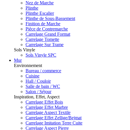
Nez de Marche
Plinthe
Plinthe Escalier
Plinthe de Sous-Bassement
Finition de Marche
Pièce de Contremarche
Carrelage Grand Format
Carrelage Tomette
Carrelage Sur Trame
Sols Vinyle
Sols Vinyle SPC
Mur
Environnement
Bureau / commerce
Cuisine
Hall / Couloir
Salle de bain / WC
Salon / Séjour
Inspiration, Effet, Aspect
Carrelage Effet Bois
Carrelage Effet Marbre
Carrelage Aspect Textile
Carrelage Effet Zellige/Bejmat
Carrelage Imitation Terre Cuite
Carrelage Aspect Pierre