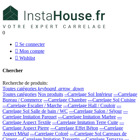
0

Se connecter

Mon compte

Wishlist
Chercher
Recherche de produits:
Toutes catégories
keyboard_arrow_down
Toutes catégories
Nos produits
--Carrelage Sol Intérieur
---Carrelage
Bureau / Commerce
---Carrelage Chambre
---Carrelage Sol Cuisine
---Carrelage Escalier / Marche
---Carrelage Hall / Couloir
---
Carrelage Sol Salle de bain / WC
---Carrelage Salon / Séjour
---
Carrelage Imitation Parquet
---Carrelage Imitation Marbre
---
Carrelage Aspect Textile
---Carrelage Imitation Terre Cuite
---
Carrelage Aspect Pierre
---Carrelage Effet Béton
---Carrelage
Aspect Métal
---Carrelage Coloré
---Carrelage Sol Carreaux de
Ciment
---Carrelage Imitation Travertin
---Carrelage Terrazzo
---