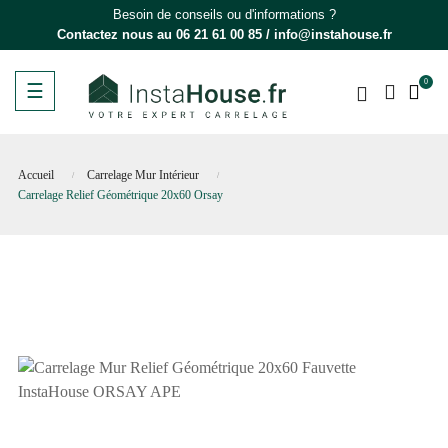
Besoin de conseils ou d'informations ?
Contactez nous au
06 21 61 00 85
/
info@instahouse.fr
0
Basculer
☰
la
navigation
Accueil
Carrelage Mur Intérieur
Carrelage Relief Géométrique 20x60 Orsay