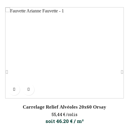
‹
›
Carrelage Relief Alvéoles 20x60 Orsay
Prix
55,44 €
/colis
soit 46.20 € / m²