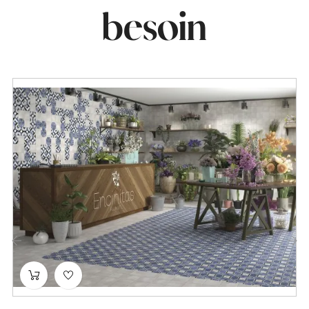
besoin
‹
›