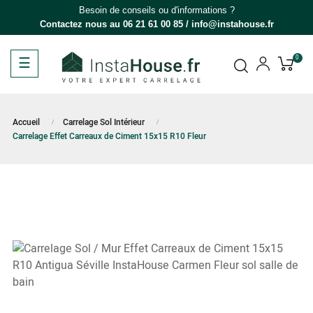
Besoin de conseils ou d'informations ?
Contactez nous au
06 21 61 00 85
/
info@instahouse.fr
Basculer
☰
0
la
navigation
Accueil
Carrelage Sol Intérieur
Carrelage Effet Carreaux de Ciment 15x15 R10 Fleur