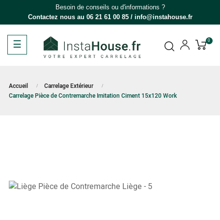
Besoin de conseils ou d'informations ?
Contactez nous au
06 21 61 00 85
/
info@instahouse.fr
Basculer
☰
0
la
navigation
Accueil
Carrelage Extérieur
Carrelage Pièce de Contremarche Imitation Ciment 15x120 Work