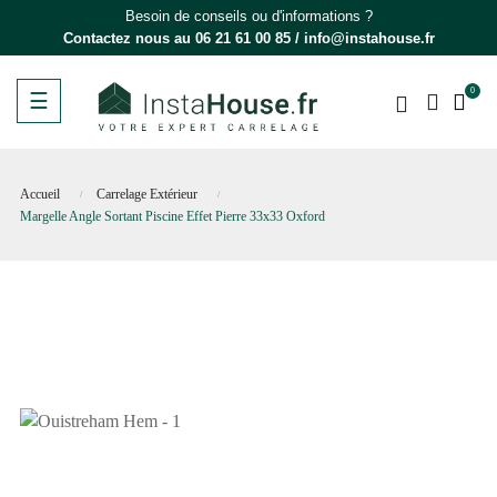
Besoin de conseils ou d'informations ?
Contactez nous au
06 21 61 00 85
/
info@instahouse.fr
0
Basculer
☰
la
navigation
Accueil
Carrelage Extérieur
Margelle Angle Sortant Piscine Effet Pierre 33x33 Oxford