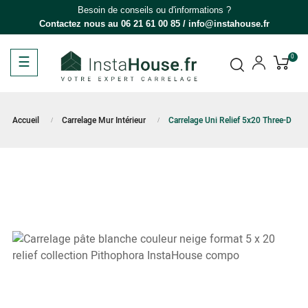
Besoin de conseils ou d'informations ?
Contactez nous au
06 21 61 00 85
/
info@instahouse.fr
Basculer
☰
0
la
navigation
Accueil
Carrelage Mur Intérieur
Carrelage Uni Relief 5x20 Three-D