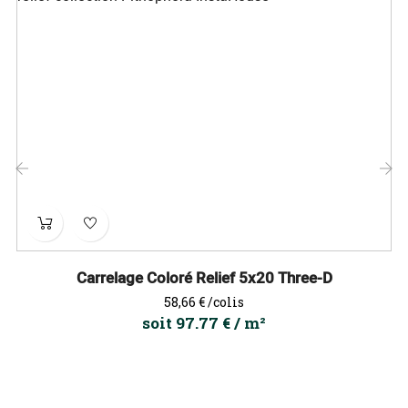
‹
›
Carrelage Coloré Relief 5x20 Three-D
Prix
58,66 €
/colis
soit 97.77 € / m²