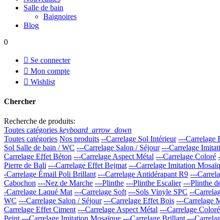
Salle de bain
Baignoires
Blog
0

Se connecter

Mon compte

Wishlist
Chercher
Recherche de produits:
Toutes catégories
keyboard_arrow_down
Toutes catégories
Nos produits
--Carrelage Sol Intérieur
---Carrelage
Sol Salle de bain / WC
---Carrelage Salon / Séjour
---Carrelage Imita
Carrelage Effet Béton
---Carrelage Aspect Métal
---Carrelage Coloré
Pierre de Bali
---Carrelage Effet Bejmat
---Carrelage Imitation Mosaï
-Carrelage Émail Poli Brillant
---Carrelage Antidérapant R9
---Carrel
Cabochon
---Nez de Marche
---Plinthe
---Plinthe Escalier
---Plinthe 
-Carrelage Laqué Mat
---Carrelage Soft
---Sols Vinyle SPC
--Carrela
WC
---Carrelage Salon / Séjour
---Carrelage Effet Bois
---Carrelage 
Carrelage Effet Ciment
---Carrelage Aspect Métal
---Carrelage Coloré
Peint
---Carrelage Imitation Mosaïque
---Carrelage Brillant
---Carrela