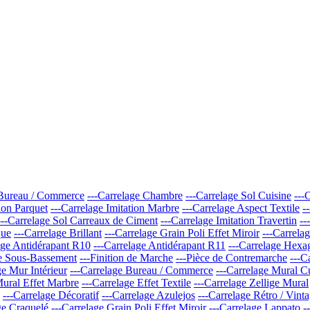
 Bureau / Commerce
---Carrelage Chambre
---Carrelage Sol Cuisine
---
tion Parquet
---Carrelage Imitation Marbre
---Carrelage Aspect Textile
-
---Carrelage Sol Carreaux de Ciment
---Carrelage Imitation Travertin
--
que
---Carrelage Brillant
---Carrelage Grain Poli Effet Miroir
---Carrela
age Antidérapant R10
---Carrelage Antidérapant R11
---Carrelage Hexa
de Sous-Bassement
---Finition de Marche
---Pièce de Contremarche
---C
ge Mur Intérieur
---Carrelage Bureau / Commerce
---Carrelage Mural C
Mural Effet Marbre
---Carrelage Effet Textile
---Carrelage Zellige Mural
---Carrelage Décoratif
---Carrelage Azulejos
---Carrelage Rétro / Vint
ge Craquelé
---Carrelage Grain Poli Effet Miroir
---Carrelage Lappato
-