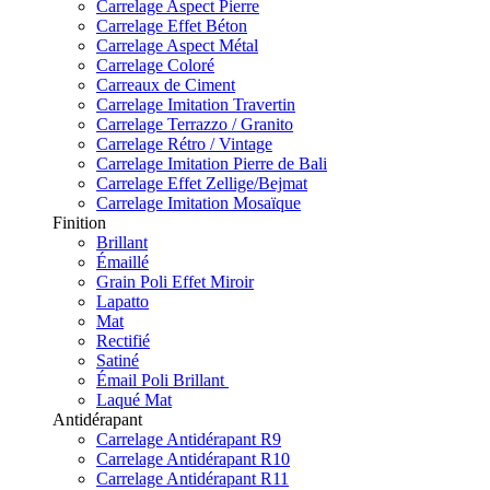
Carrelage Aspect Pierre
Carrelage Effet Béton
Carrelage Aspect Métal
Carrelage Coloré
Carreaux de Ciment
Carrelage Imitation Travertin
Carrelage Terrazzo / Granito
Carrelage Rétro / Vintage
Carrelage Imitation Pierre de Bali
Carrelage Effet Zellige/Bejmat
Carrelage Imitation Mosaïque
Finition
Brillant
Émaillé
Grain Poli Effet Miroir
Lapatto
Mat
Rectifié
Satiné
Émail Poli Brillant
Laqué Mat
Antidérapant
Carrelage Antidérapant R9
Carrelage Antidérapant R10
Carrelage Antidérapant R11