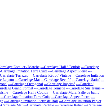
Carrelage Escalier / Marche
---Carrelage Hall / Couloir
---Carrelage
--Carrelage Imitation Terre Cuite
---Carrelage Aspect Pierre
---
-Carrelage Terrazzo
---Carrelage Rétro / Vintage
---Carrelage Imitation
ge Lapatto
---Carrelage Mat
---Carrelage Rectifié
---Carrelage Satiné
--
gonal
---Carrelage Octogonal
---Carrelage Imprimé
---Carrelet /
arrelage Grand Format
---Carrelage Tomette
---Carrelage Sur Trame
--
uisine
---Carrelage Hall / Couloir
---Carrelage Mural Salle de bain /
---Carrelage Imitation Terre Cuite
---Carrelage Aspect Pierre
---
age
---Carrelage Imitation Pierre de Bali
---Carrelage Imitation Papier
--Carrelage Mat
---Carrelage Rectifié
---Carrelage Relief
---Carrelage