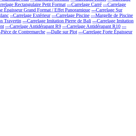
rrelage Rectangulaire Petit Format
---Carrelage Carré
---Carrelage
ne Épaisseur Grand Format / Effet Panoramique
---Carrelage Sur
Blanc
--Carrelage Extérieur
---Carrelage Piscine
---Margelle de Piscine
on Travertin
---Carrelage Imitation Pierre de Bali
---Carrelage Imitation
nt
---Carrelage Antidérapant R9
---Carrelage Antidérapant R10
---
--Pièce de Contremarche
---Dalle sur Plot
---Carrelage Forte Épaisseur