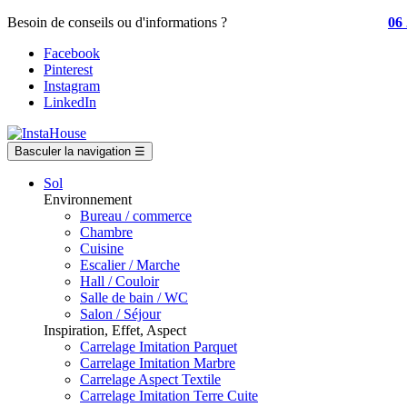
Besoin de conseils ou d'informations ?
Contactez nos experts au
06 
Facebook
Pinterest
Instagram
LinkedIn
Basculer la navigation
☰
Sol
Environnement
Bureau / commerce
Chambre
Cuisine
Escalier / Marche
Hall / Couloir
Salle de bain / WC
Salon / Séjour
Inspiration, Effet, Aspect
Carrelage Imitation Parquet
Carrelage Imitation Marbre
Carrelage Aspect Textile
Carrelage Imitation Terre Cuite