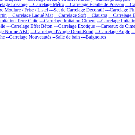
relage Losange
---Carrelage Métro
---Carrelage Écaille de Poisson
---Ca
ge Moulure / Frise / Listel
---Set de Carrelage Décoratif
---Carrelage Fi
rtin
---Carrelage Laqué Mat
---Carrelage Soft
---Claustra
---Carrelage 
Imitation Terre Cuite
---Carrelage Imitation Ciment
---Carrelage Imitati
lle
---Carrelage Effet Béton
---Carrelage Exotique
---Carreaux de Cime
lage Norme ABC
---Carrelage d'Angle Demi-Rond
---Carrelage Angle
-
che
--Carrelage Nouveautés
--Salle de bain
---Baignoires