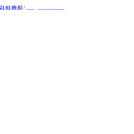
21 61 00 85
/
info@instahouse.fr