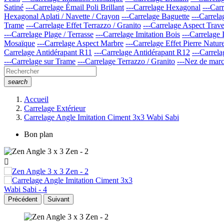
Satiné
---Carrelage Émail Poli Brillant
---Carrelage Hexagonal
---Car
Hexagonal Aplati / Navette / Crayon
---Carrelage Baguette
---Carrela
Trame
---Carrelage Effet Terrazzo / Granito
---Carrelage Aspect Trave
---Carrelage Plage / Terrasse
---Carrelage Imitation Bois
---Carrelage 
Mosaïque
---Carrelage Aspect Marbre
---Carrelage Effet Pierre Nature
Carrelage Antidérapant R11
---Carrelage Antidérapant R12
---Carre
---Carrelage sur Trame
---Carrelage Terrazzo / Granito
---Nez de mar
search
Accueil
Carrelage Extérieur
Carrelage Angle Imitation Ciment 3x3 Wabi Sabi
Bon plan

Précédent
Suivant