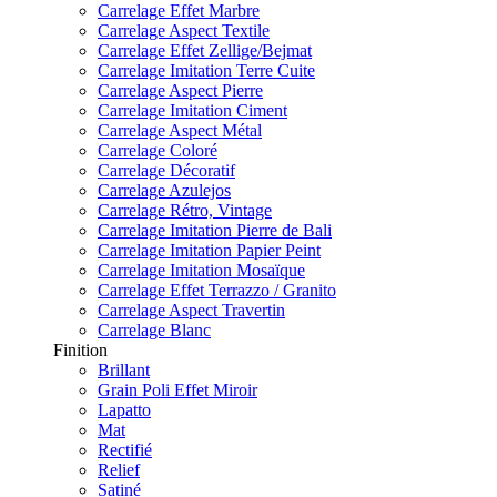
Carrelage Effet Marbre
Carrelage Aspect Textile
Carrelage Effet Zellige/Bejmat
Carrelage Imitation Terre Cuite
Carrelage Aspect Pierre
Carrelage Imitation Ciment
Carrelage Aspect Métal
Carrelage Coloré
Carrelage Décoratif
Carrelage Azulejos
Carrelage Rétro, Vintage
Carrelage Imitation Pierre de Bali
Carrelage Imitation Papier Peint
Carrelage Imitation Mosaïque
Carrelage Effet Terrazzo / Granito
Carrelage Aspect Travertin
Carrelage Blanc
Finition
Brillant
Grain Poli Effet Miroir
Lapatto
Mat
Rectifié
Relief
Satiné