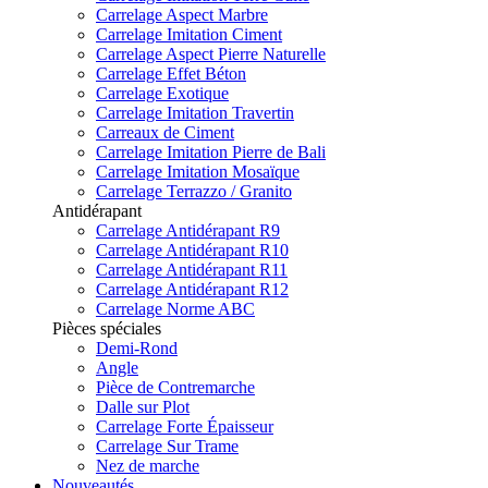
Carrelage Aspect Marbre
Carrelage Imitation Ciment
Carrelage Aspect Pierre Naturelle
Carrelage Effet Béton
Carrelage Exotique
Carrelage Imitation Travertin
Carreaux de Ciment
Carrelage Imitation Pierre de Bali
Carrelage Imitation Mosaïque
Carrelage Terrazzo / Granito
Antidérapant
Carrelage Antidérapant R9
Carrelage Antidérapant R10
Carrelage Antidérapant R11
Carrelage Antidérapant R12
Carrelage Norme ABC
Pièces spéciales
Demi-Rond
Angle
Pièce de Contremarche
Dalle sur Plot
Carrelage Forte Épaisseur
Carrelage Sur Trame
Nez de marche
Nouveautés