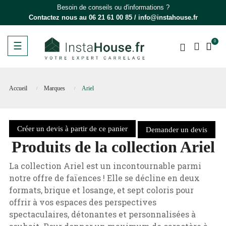
Besoin de conseils ou d'informations ?
Contactez nous au
06 21 61 00 85
/
info@instahouse.fr
0
Basculer
☰
la
navigation
Accueil
Marques
Ariel
Créer un devis à partir de ce panier
Demander un devis
Produits de la collection Ariel
La collection Ariel est un incontournable parmi
notre offre de faïences ! Elle se décline en deux
formats, brique et losange, et sept coloris pour
offrir à vos espaces des perspectives
spectaculaires, détonantes et personnalisées à