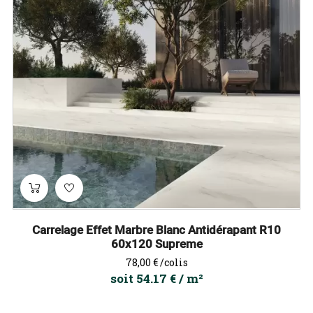
Carrelage Effet Marbre Blanc Antidérapant R10
60x120 Supreme
Prix
78,00 €
/colis
soit 54.17 € / m²