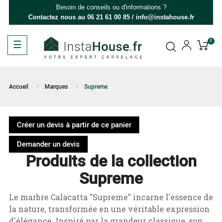
Besoin de conseils ou d'informations ?
Contactez nous au
06 21 61 00 85
/
info@instahouse.fr
Basculer
☰
0
la
navigation
Accueil
Marques
Supreme
Créer un devis à partir de ce panier
Demander un devis
Produits de la collection
Supreme
Le marbre Calacatta "Supreme" incarne l'essence de
la nature, transformée en une véritable expression
d'élégance. Inspiré par la grandeur classique, son