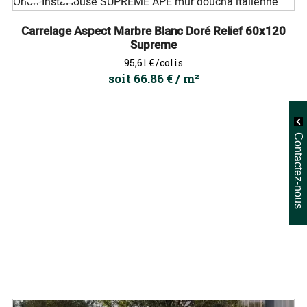
Carrelage Aspect Marbre Blanc Doré Relief 60x120
Supreme
Prix
95,61 €
/colis
soit 66.86 € / m²
Contactez-nous