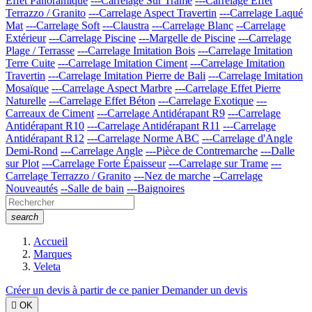
Effet Panoramique
---Carrelage Sur Trame
---Carrelage Effet
Terrazzo / Granito
---Carrelage Aspect Travertin
---Carrelage Laqué
Mat
---Carrelage Soft
---Claustra
---Carrelage Blanc
--Carrelage
Extérieur
---Carrelage Piscine
---Margelle de Piscine
---Carrelage
Plage / Terrasse
---Carrelage Imitation Bois
---Carrelage Imitation
Terre Cuite
---Carrelage Imitation Ciment
---Carrelage Imitation
Travertin
---Carrelage Imitation Pierre de Bali
---Carrelage Imitation
Mosaïque
---Carrelage Aspect Marbre
---Carrelage Effet Pierre
Naturelle
---Carrelage Effet Béton
---Carrelage Exotique
---
Carreaux de Ciment
---Carrelage Antidérapant R9
---Carrelage
Antidérapant R10
---Carrelage Antidérapant R11
---Carrelage
Antidérapant R12
---Carrelage Norme ABC
---Carrelage d'Angle
Demi-Rond
---Carrelage Angle
---Pièce de Contremarche
---Dalle
sur Plot
---Carrelage Forte Épaisseur
---Carrelage sur Trame
---
Carrelage Terrazzo / Granito
---Nez de marche
--Carrelage
Nouveautés
--Salle de bain
---Baignoires
search
Accueil
Marques
Veleta
Créer un devis à partir de ce panier
Demander un devis

OK