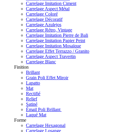
Carrelage Imitation Ciment
Carrelage Aspect Métal
Carrelage Coloré
Carrelage Décoratif
Carrelage Azulejos
Carrelage Rétro, Vintage
Carrelage Imitation Pierre de Bali
Carrelage Imitation Papier Peint
Carrelage Imitation Mosaïque
Carrelage Effet Terrazzo / Granito
Carrelage Aspect Travertin
Carrelage Blanc
Finition
Brillant
Grain Poli Effet Miroir
Lapatto
Mat
Rectifié
Relief
Satiné
Émail Poli Brillant
Laqué Mat
Forme
Carrelage Hexagonal
Carrelage Losange