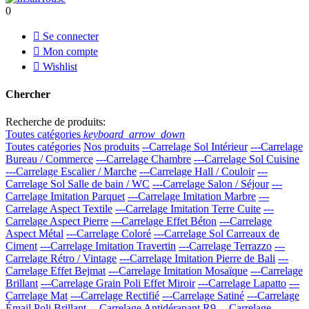
0

Se connecter

Mon compte

Wishlist
Chercher
Recherche de produits:
Toutes catégories
keyboard_arrow_down
Toutes catégories
Nos produits
--Carrelage Sol Intérieur
---Carrelage
Bureau / Commerce
---Carrelage Chambre
---Carrelage Sol Cuisine
---Carrelage Escalier / Marche
---Carrelage Hall / Couloir
---
Carrelage Sol Salle de bain / WC
---Carrelage Salon / Séjour
---
Carrelage Imitation Parquet
---Carrelage Imitation Marbre
---
Carrelage Aspect Textile
---Carrelage Imitation Terre Cuite
---
Carrelage Aspect Pierre
---Carrelage Effet Béton
---Carrelage
Aspect Métal
---Carrelage Coloré
---Carrelage Sol Carreaux de
Ciment
---Carrelage Imitation Travertin
---Carrelage Terrazzo
---
Carrelage Rétro / Vintage
---Carrelage Imitation Pierre de Bali
---
Carrelage Effet Bejmat
---Carrelage Imitation Mosaïque
---Carrelage
Brillant
---Carrelage Grain Poli Effet Miroir
---Carrelage Lapatto
---
Carrelage Mat
---Carrelage Rectifié
---Carrelage Satiné
---Carrelage
Émail Poli Brillant
---Carrelage Antidérapant R9
---Carrelage