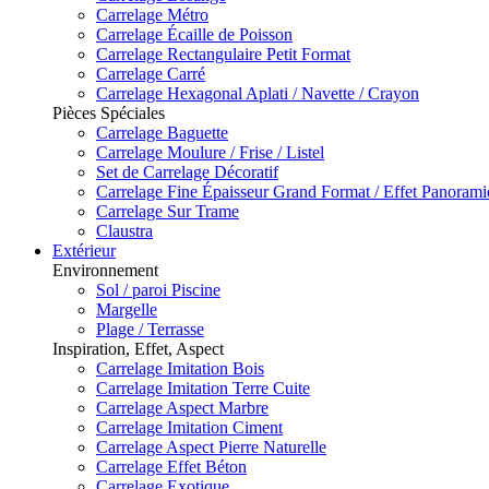
Carrelage Métro
Carrelage Écaille de Poisson
Carrelage Rectangulaire Petit Format
Carrelage Carré
Carrelage Hexagonal Aplati / Navette / Crayon
Pièces Spéciales
Carrelage Baguette
Carrelage Moulure / Frise / Listel
Set de Carrelage Décoratif
Carrelage Fine Épaisseur Grand Format / Effet Panoram
Carrelage Sur Trame
Claustra
Extérieur
Environnement
Sol / paroi Piscine
Margelle
Plage / Terrasse
Inspiration, Effet, Aspect
Carrelage Imitation Bois
Carrelage Imitation Terre Cuite
Carrelage Aspect Marbre
Carrelage Imitation Ciment
Carrelage Aspect Pierre Naturelle
Carrelage Effet Béton
Carrelage Exotique