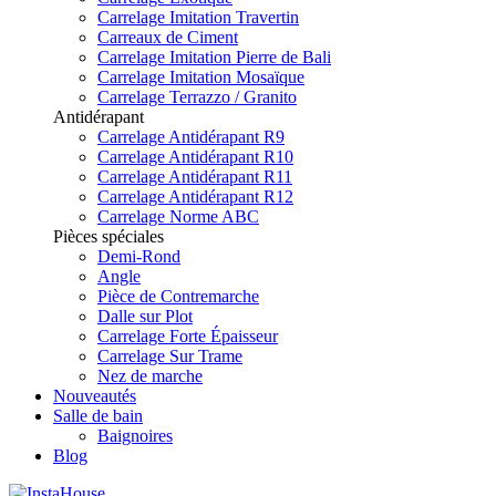
Carrelage Imitation Travertin
Carreaux de Ciment
Carrelage Imitation Pierre de Bali
Carrelage Imitation Mosaïque
Carrelage Terrazzo / Granito
Antidérapant
Carrelage Antidérapant R9
Carrelage Antidérapant R10
Carrelage Antidérapant R11
Carrelage Antidérapant R12
Carrelage Norme ABC
Pièces spéciales
Demi-Rond
Angle
Pièce de Contremarche
Dalle sur Plot
Carrelage Forte Épaisseur
Carrelage Sur Trame
Nez de marche
Nouveautés
Salle de bain
Baignoires
Blog