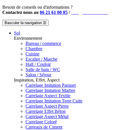
Besoin de conseils ou d'informations ?
Contactez nous au
06 21 61 00 85
/
info@instahouse.fr
Basculer la navigation
☰
Sol
Environnement
Bureau / commerce
Chambre
Cuisine
Escalier / Marche
Hall / Couloir
Salle de bain / WC
Salon / Séjour
Inspiration, Effet, Aspect
Carrelage Imitation Parquet
Carrelage Imitation Marbre
Carrelage Aspect Textile
Carrelage Imitation Terre Cuite
Carrelage Aspect Pierre
Carrelage Effet Béton
Carrelage Aspect Métal
Carrelage Coloré
Carreaux de Ciment