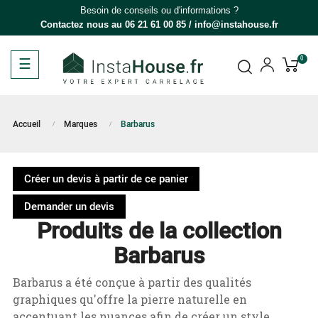
Besoin de conseils ou d'informations ?
Contactez nous au
06 21 61 00 85
/
info@instahouse.fr
Basculer
☰
0
la
navigation
Accueil
Marques
Barbarus
Créer un devis à partir de ce panier
Demander un devis
Produits de la collection
Barbarus
Barbarus a été conçue à partir des qualités
graphiques qu'offre la pierre naturelle en
accentuant les nuances afin de créer un style