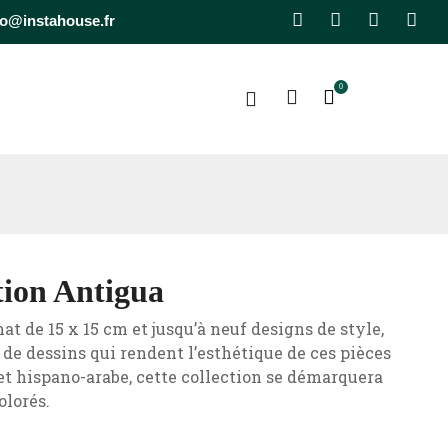
Facebook
Pinterest
Instagra
Lin
fo@instahouse.fr
0
ction Antigua
 de 15 x 15 cm et jusqu’à neuf designs de style,
 de dessins qui rendent l’esthétique de ces pièces
et hispano-arabe, cette collection se démarquera
olorés.