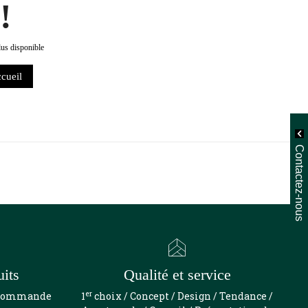
!
lus disponible
ccueil
Contactez-nous
uits
Qualité et service
er
e commande
1
choix / Concept / Design / Tendance /