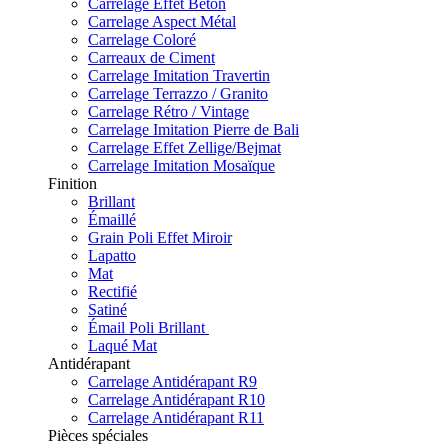
Carrelage Effet Béton
Carrelage Aspect Métal
Carrelage Coloré
Carreaux de Ciment
Carrelage Imitation Travertin
Carrelage Terrazzo / Granito
Carrelage Rétro / Vintage
Carrelage Imitation Pierre de Bali
Carrelage Effet Zellige/Bejmat
Carrelage Imitation Mosaïque
Finition
Brillant
Émaillé
Grain Poli Effet Miroir
Lapatto
Mat
Rectifié
Satiné
Émail Poli Brillant
Laqué Mat
Antidérapant
Carrelage Antidérapant R9
Carrelage Antidérapant R10
Carrelage Antidérapant R11
Pièces spéciales