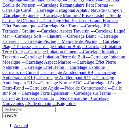
Écaille de Poisson
---Carrelage Rectangulaire Petit Format
---
Carrelage Carré
---Carrelage Hexagonal Aplati / Navette / Crayon
--
-Carrelage Baguette
---Carrelage Moulure / Frise / Listel
---Set de
Carrelage Décoratif
---Carrelage Fine Épaisseur Grand Format /
Effet Panoramique
---Carrelage Sur Trame
---Carrelage Effet
Terrazzo / Granito
---Carrelage Aspect Travertin
---Carrelage Laqué
Mat
---Carrelage Soft
---Claustra
---Carrelage Blanc
--Carrelage
Extérieur
---Carrelage Piscine
---Margelle de Piscine
---Carrelage
Plage / Terrasse
---Carrelage Imitation Bois
---Carrelage Imitation
Terre Cuite
---Carrelage Imitation Ciment
---Carrelage Imitation
Travertin
---Carrelage Imitation Pierre de Bali
---Carrelage Imitation
Mosaïque
---Carrelage Aspect Marbre
---Carrelage Effet Pierre
Naturelle
---Carrelage Effet Béton
---Carrelage Exotique
---
Carreaux de Ciment
---Carrelage Antidérapant R9
---Carrelage
Antidérapant R10
---Carrelage Antidérapant R11
---Carrelage
Antidérapant R12
---Carrelage Norme ABC
---Carrelage d'Angle
Demi-Rond
---Carrelage Angle
---Pièce de Contremarche
---Dalle
sur Plot
---Carrelage Forte Épaisseur
---Carrelage sur Trame
---
Carrelage Terrazzo / Granito
---Nez de marche
--Carrelage
Nouveautés
--Salle de bain
---Baignoires
search
Accueil