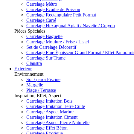
Carrelage Métro
Carrelage Écaille de Poisson
Carrelage Rectangulaire Petit Format
Carrelage Carré
Carrelage Hexagonal Aplati / Navette / Crayon
Pièces Spéciales
Carrelage Baguette
Carrelage Moulure / Frise / Listel
Set de Carrelage Décoratif
Carrelage Fine Épaisseur Grand Format / Effet Panoram
Carrelage Sur Trame
Claustra
Extérieur
Environnement
Sol / paroi Piscine
Margelle
Plage / Terrasse
Inspiration, Effet, Aspect
Carrelage Imitation Bois
Carrelage Imitation Terre Cuite
Carrelage Aspect Marbre
Carrelage Imitation Ciment
Carrelage Aspect Pierre Naturelle
Carrelage Effet Béton
Carrelage Exotique