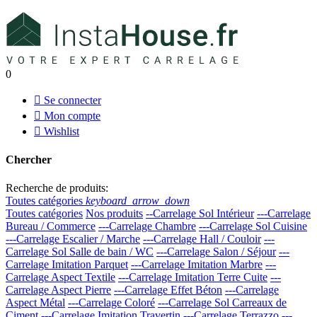
0

Se connecter

Mon compte

Wishlist
Chercher
Recherche de produits:
Toutes catégories
keyboard_arrow_down
Toutes catégories
Nos produits
--Carrelage Sol Intérieur
---Carrelage
Bureau / Commerce
---Carrelage Chambre
---Carrelage Sol Cuisine
---Carrelage Escalier / Marche
---Carrelage Hall / Couloir
---
Carrelage Sol Salle de bain / WC
---Carrelage Salon / Séjour
---
Carrelage Imitation Parquet
---Carrelage Imitation Marbre
---
Carrelage Aspect Textile
---Carrelage Imitation Terre Cuite
---
Carrelage Aspect Pierre
---Carrelage Effet Béton
---Carrelage
Aspect Métal
---Carrelage Coloré
---Carrelage Sol Carreaux de
Ciment
---Carrelage Imitation Travertin
---Carrelage Terrazzo
---