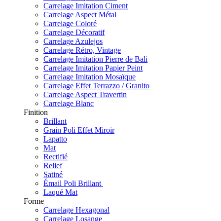
Carrelage Imitation Ciment
Carrelage Aspect Métal
Carrelage Coloré
Carrelage Décoratif
Carrelage Azulejos
Carrelage Rétro, Vintage
Carrelage Imitation Pierre de Bali
Carrelage Imitation Papier Peint
Carrelage Imitation Mosaïque
Carrelage Effet Terrazzo / Granito
Carrelage Aspect Travertin
Carrelage Blanc
Finition
Brillant
Grain Poli Effet Miroir
Lapatto
Mat
Rectifié
Relief
Satiné
Émail Poli Brillant
Laqué Mat
Forme
Carrelage Hexagonal
Carrelage Losange