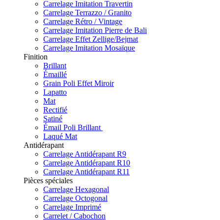
Carrelage Imitation Travertin
Carrelage Terrazzo / Granito
Carrelage Rétro / Vintage
Carrelage Imitation Pierre de Bali
Carrelage Effet Zellige/Bejmat
Carrelage Imitation Mosaïque
Finition
Brillant
Émaillé
Grain Poli Effet Miroir
Lapatto
Mat
Rectifié
Satiné
Émail Poli Brillant
Laqué Mat
Antidérapant
Carrelage Antidérapant R9
Carrelage Antidérapant R10
Carrelage Antidérapant R11
Pièces spéciales
Carrelage Hexagonal
Carrelage Octogonal
Carrelage Imprimé
Carrelet / Cabochon