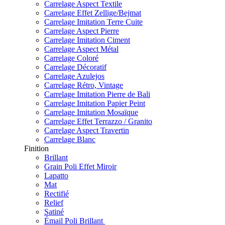
Carrelage Aspect Textile
Carrelage Effet Zellige/Bejmat
Carrelage Imitation Terre Cuite
Carrelage Aspect Pierre
Carrelage Imitation Ciment
Carrelage Aspect Métal
Carrelage Coloré
Carrelage Décoratif
Carrelage Azulejos
Carrelage Rétro, Vintage
Carrelage Imitation Pierre de Bali
Carrelage Imitation Papier Peint
Carrelage Imitation Mosaïque
Carrelage Effet Terrazzo / Granito
Carrelage Aspect Travertin
Carrelage Blanc
Finition
Brillant
Grain Poli Effet Miroir
Lapatto
Mat
Rectifié
Relief
Satiné
Émail Poli Brillant