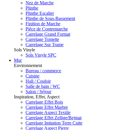
Nez de Marche
Plinthe
Plinthe Escalier
Plinthe de Sous-Bassement
Finition de Marche
Pièce de Contremarche
Carrelage Grand Format
Carrelage Tomette
Carrelage Sur Trame
Sols Vinyle
Sols Vinyle SPC
Mur
Environnement
Bureau / commerce
Cuisine
Hall / Couloir
Salle de bain / WC
Salon / Séjour
Inspiration, Effet, Aspect
Carrelage Effet Bois
Carrelage Effet Marbre
Carrelage Aspect Textile
Carrelage Effet Zellige/Bejmat
Carrelage Imitation Terre Cuite
Carrelage Aspect Pierre