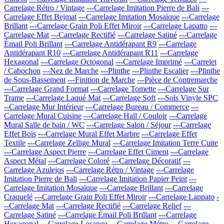
Carrelage Rétro / Vintage
---Carrelage Imitation Pierre de Bali
---
Carrelage Effet Bejmat
---Carrelage Imitation Mosaïque
---Carrelage
Brillant
---Carrelage Grain Poli Effet Miroir
---Carrelage Lapatto
---
Carrelage Mat
---Carrelage Rectifié
---Carrelage Satiné
---Carrelage
Émail Poli Brillant
---Carrelage Antidérapant R9
---Carrelage
Antidérapant R10
---Carrelage Antidérapant R11
---Carrelage
Hexagonal
---Carrelage Octogonal
---Carrelage Imprimé
---Carrelet
/ Cabochon
---Nez de Marche
---Plinthe
---Plinthe Escalier
---Plinthe
de Sous-Bassement
---Finition de Marche
---Pièce de Contremarche
---Carrelage Grand Format
---Carrelage Tomette
---Carrelage Sur
Trame
---Carrelage Laqué Mat
---Carrelage Soft
---Sols Vinyle SPC
--Carrelage Mur Intérieur
---Carrelage Bureau / Commerce
---
Carrelage Mural Cuisine
---Carrelage Hall / Couloir
---Carrelage
Mural Salle de bain / WC
---Carrelage Salon / Séjour
---Carrelage
Effet Bois
---Carrelage Mural Effet Marbre
---Carrelage Effet
Textile
---Carrelage Zellige Mural
---Carrelage Imitation Terre Cuite
---Carrelage Aspect Pierre
---Carrelage Effet Ciment
---Carrelage
Aspect Métal
---Carrelage Coloré
---Carrelage Décoratif
---
Carrelage Azulejos
---Carrelage Rétro / Vintage
---Carrelage
Imitation Pierre de Bali
---Carrelage Imitation Papier Peint
---
Carrelage Imitation Mosaïque
---Carrelage Brillant
---Carrelage
Craquelé
---Carrelage Grain Poli Effet Miroir
---Carrelage Lappato
-
--Carrelage Mat
---Carrelage Rectifié
---Carrelage Relief
---
Carrelage Satiné
---Carrelage Émail Poli Brillant
---Carrelage
Hexagonal
---Carrelage Losange
---Carrelage Métro
---Carrelage