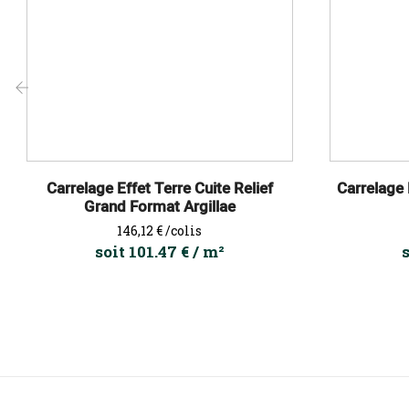
‹
Carrelage Effet Terre Cuite Relief
Carrelage 
Grand Format Argillae
Prix
146,12 €
/colis
soit 101.47 € / m²
s