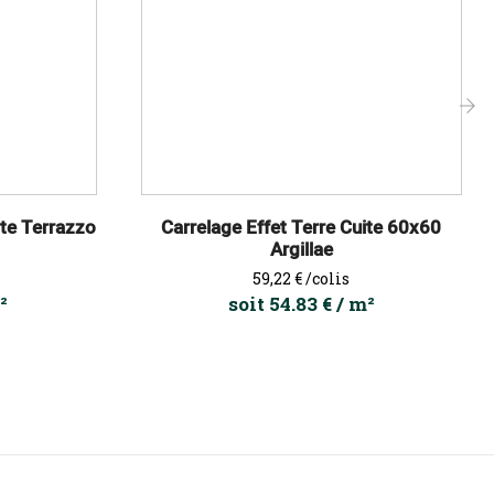
›
ite Terrazzo
Carrelage Effet Terre Cuite 60x60
Argillae
Prix
59,22 €
/colis
²
soit 54.83 € / m²