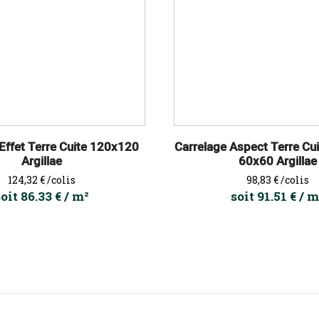
Effet Terre Cuite 120x120
Carrelage Aspect Terre Cu
Argillae
60x60 Argillae
Prix
Prix
124,32 €
/colis
98,83 €
/colis
oit 86.33 € / m²
soit 91.51 € / m