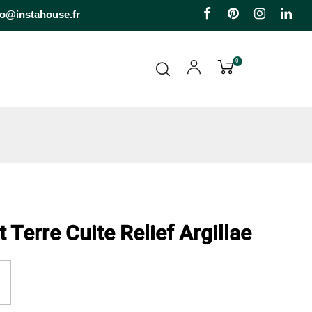
Facebook
Pinterest
Instagr
Li
fo@instahouse.fr
0
 Terre Cuite Relief Argillae