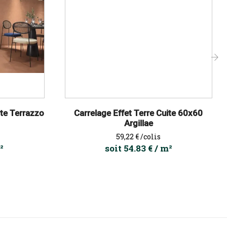
›
ite Terrazzo
Carrelage Effet Terre Cuite 60x60
Argillae
Prix
59,22 €
/colis
²
soit 54.83 € / m²