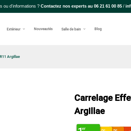
s ou d'informations ?
Contactez nos experts au
06 21 61 00 85
/
in
Nouveautés
Blog
Extérieur
Salle de bain
R11 Argillae
Carrelage Effe
Argillae