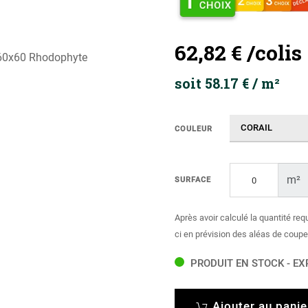
62,82 €
/colis
soit 58.17 € / m²
COULEUR
m²
SURFACE
Après avoir calculé la quantité req
ci en prévision des aléas de coupe
PRODUIT EN STOCK - EX
Ajouter au panie