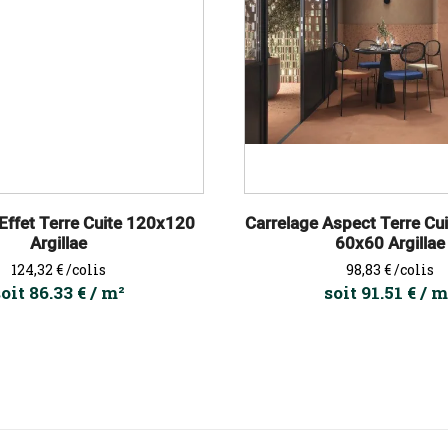
Effet Terre Cuite 120x120
Carrelage Aspect Terre Cu
Argillae
60x60 Argillae
Prix
Prix
124,32 €
/colis
98,83 €
/colis
oit 86.33 € / m²
soit 91.51 € / m