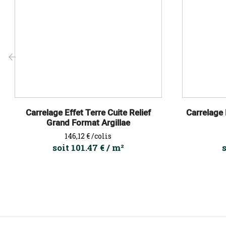
‹
Carrelage Effet Terre Cuite Relief
Carrelage 
Grand Format Argillae
Prix
146,12 €
/colis
soit 101.47 € / m²
s