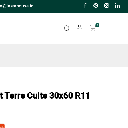
Facebook
Pinterest
Instagr
Li
fo@instahouse.fr
0
t Terre Cuite 30x60 R11