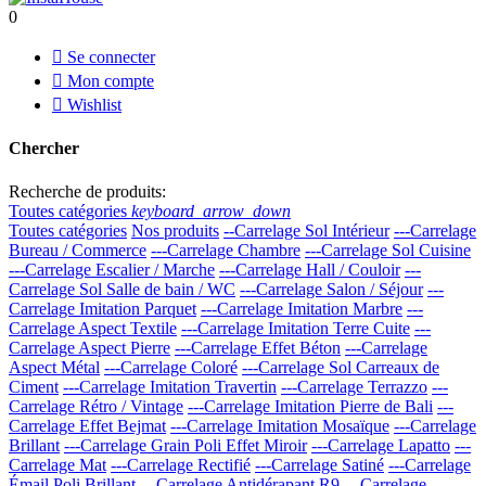
0

Se connecter

Mon compte

Wishlist
Chercher
Recherche de produits:
Toutes catégories
keyboard_arrow_down
Toutes catégories
Nos produits
--Carrelage Sol Intérieur
---Carrelage
Bureau / Commerce
---Carrelage Chambre
---Carrelage Sol Cuisine
---Carrelage Escalier / Marche
---Carrelage Hall / Couloir
---
Carrelage Sol Salle de bain / WC
---Carrelage Salon / Séjour
---
Carrelage Imitation Parquet
---Carrelage Imitation Marbre
---
Carrelage Aspect Textile
---Carrelage Imitation Terre Cuite
---
Carrelage Aspect Pierre
---Carrelage Effet Béton
---Carrelage
Aspect Métal
---Carrelage Coloré
---Carrelage Sol Carreaux de
Ciment
---Carrelage Imitation Travertin
---Carrelage Terrazzo
---
Carrelage Rétro / Vintage
---Carrelage Imitation Pierre de Bali
---
Carrelage Effet Bejmat
---Carrelage Imitation Mosaïque
---Carrelage
Brillant
---Carrelage Grain Poli Effet Miroir
---Carrelage Lapatto
---
Carrelage Mat
---Carrelage Rectifié
---Carrelage Satiné
---Carrelage
Émail Poli Brillant
---Carrelage Antidérapant R9
---Carrelage