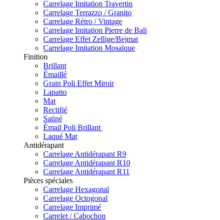
Carrelage Imitation Travertin
Carrelage Terrazzo / Granito
Carrelage Rétro / Vintage
Carrelage Imitation Pierre de Bali
Carrelage Effet Zellige/Bejmat
Carrelage Imitation Mosaïque
Finition
Brillant
Émaillé
Grain Poli Effet Miroir
Lapatto
Mat
Rectifié
Satiné
Émail Poli Brillant
Laqué Mat
Antidérapant
Carrelage Antidérapant R9
Carrelage Antidérapant R10
Carrelage Antidérapant R11
Pièces spéciales
Carrelage Hexagonal
Carrelage Octogonal
Carrelage Imprimé
Carrelet / Cabochon