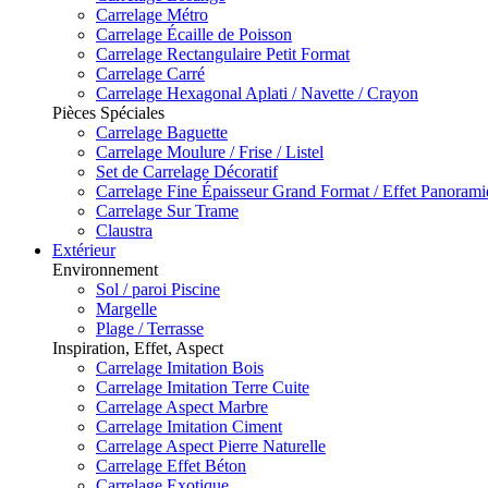
Carrelage Métro
Carrelage Écaille de Poisson
Carrelage Rectangulaire Petit Format
Carrelage Carré
Carrelage Hexagonal Aplati / Navette / Crayon
Pièces Spéciales
Carrelage Baguette
Carrelage Moulure / Frise / Listel
Set de Carrelage Décoratif
Carrelage Fine Épaisseur Grand Format / Effet Panoram
Carrelage Sur Trame
Claustra
Extérieur
Environnement
Sol / paroi Piscine
Margelle
Plage / Terrasse
Inspiration, Effet, Aspect
Carrelage Imitation Bois
Carrelage Imitation Terre Cuite
Carrelage Aspect Marbre
Carrelage Imitation Ciment
Carrelage Aspect Pierre Naturelle
Carrelage Effet Béton
Carrelage Exotique