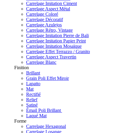
Carrelage Imitation Ciment
Carrelage Aspect Métal
Carrelage Coloré
Carrelage Décoratif
Carrelage Azulejos
Carrelage Rétro, Vintage
Carrelage Imitation Pierre de Bali
Carrelage Imitation Papier Peint
Carrelage Imitation Mosaïque
Carrelage Effet Terrazzo / Granito
Carrelage Aspect Travertin
Carrelage Blanc
Finition
Brillant
Grain Poli Effet Miroir
Lapatto
Mat
Rectifié
Relief
Satiné
Émail Poli Brillant
Laqué Mat
Forme
Carrelage Hexagonal
Carrelage Losange