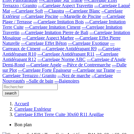
Effet Panoramique
---Carrelage Sur Trame
---Carrelage Effet
Terrazzo / Granito
---Carrelage Aspect Travertin
---Carrelage Laqué
Mat
---Carrelage Soft
---Claustra
---Carrelage Blanc
--Carrelage
Extérieur
---Carrelage Piscine
---Margelle de Piscine
---Carrelage
Plage / Terrasse
---Carrelage Imitation Bois
---Carrelage Imitation
Terre Cuite
---Carrelage Imitation Ciment
---Carrelage Imitation
Travertin
---Carrelage Imitation Pierre de Bali
---Carrelage Imitation
Mosaïque
---Carrelage Aspect Marbre
---Carrelage Effet Pierre
Naturelle
---Carrelage Effet Béton
---Carrelage Exotique
---
Carreaux de Ciment
---Carrelage Antidérapant R9
---Carrelage
Antidérapant R10
---Carrelage Antidérapant R11
---Carrelage
Antidérapant R12
---Carrelage Norme ABC
---Carrelage d'Angle
Demi-Rond
---Carrelage Angle
---Pièce de Contremarche
---Dalle
sur Plot
---Carrelage Forte Épaisseur
---Carrelage sur Trame
---
Carrelage Terrazzo / Granito
---Nez de marche
--Carrelage
Nouveautés
--Salle de bain
---Baignoires
search
Accueil
Carrelage Extérieur
Carrelage Effet Terre Cuite 30x60 R11 Argillae
Bon plan