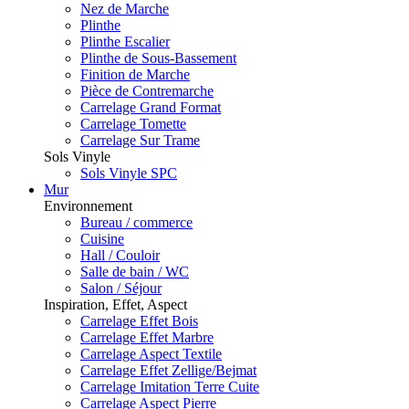
Nez de Marche
Plinthe
Plinthe Escalier
Plinthe de Sous-Bassement
Finition de Marche
Pièce de Contremarche
Carrelage Grand Format
Carrelage Tomette
Carrelage Sur Trame
Sols Vinyle
Sols Vinyle SPC
Mur
Environnement
Bureau / commerce
Cuisine
Hall / Couloir
Salle de bain / WC
Salon / Séjour
Inspiration, Effet, Aspect
Carrelage Effet Bois
Carrelage Effet Marbre
Carrelage Aspect Textile
Carrelage Effet Zellige/Bejmat
Carrelage Imitation Terre Cuite
Carrelage Aspect Pierre