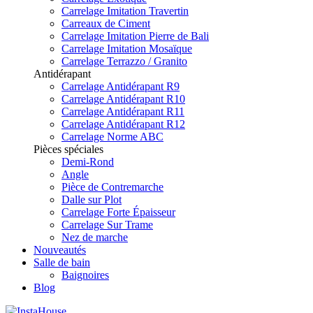
Carrelage Imitation Travertin
Carreaux de Ciment
Carrelage Imitation Pierre de Bali
Carrelage Imitation Mosaïque
Carrelage Terrazzo / Granito
Antidérapant
Carrelage Antidérapant R9
Carrelage Antidérapant R10
Carrelage Antidérapant R11
Carrelage Antidérapant R12
Carrelage Norme ABC
Pièces spéciales
Demi-Rond
Angle
Pièce de Contremarche
Dalle sur Plot
Carrelage Forte Épaisseur
Carrelage Sur Trame
Nez de marche
Nouveautés
Salle de bain
Baignoires
Blog