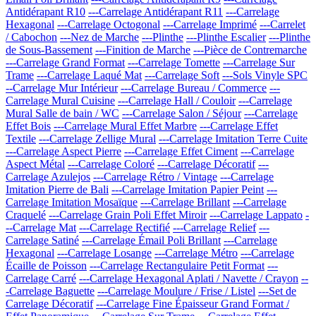
Antidérapant R10
---Carrelage Antidérapant R11
---Carrelage
Hexagonal
---Carrelage Octogonal
---Carrelage Imprimé
---Carrelet
/ Cabochon
---Nez de Marche
---Plinthe
---Plinthe Escalier
---Plinthe
de Sous-Bassement
---Finition de Marche
---Pièce de Contremarche
---Carrelage Grand Format
---Carrelage Tomette
---Carrelage Sur
Trame
---Carrelage Laqué Mat
---Carrelage Soft
---Sols Vinyle SPC
--Carrelage Mur Intérieur
---Carrelage Bureau / Commerce
---
Carrelage Mural Cuisine
---Carrelage Hall / Couloir
---Carrelage
Mural Salle de bain / WC
---Carrelage Salon / Séjour
---Carrelage
Effet Bois
---Carrelage Mural Effet Marbre
---Carrelage Effet
Textile
---Carrelage Zellige Mural
---Carrelage Imitation Terre Cuite
---Carrelage Aspect Pierre
---Carrelage Effet Ciment
---Carrelage
Aspect Métal
---Carrelage Coloré
---Carrelage Décoratif
---
Carrelage Azulejos
---Carrelage Rétro / Vintage
---Carrelage
Imitation Pierre de Bali
---Carrelage Imitation Papier Peint
---
Carrelage Imitation Mosaïque
---Carrelage Brillant
---Carrelage
Craquelé
---Carrelage Grain Poli Effet Miroir
---Carrelage Lappato
-
--Carrelage Mat
---Carrelage Rectifié
---Carrelage Relief
---
Carrelage Satiné
---Carrelage Émail Poli Brillant
---Carrelage
Hexagonal
---Carrelage Losange
---Carrelage Métro
---Carrelage
Écaille de Poisson
---Carrelage Rectangulaire Petit Format
---
Carrelage Carré
---Carrelage Hexagonal Aplati / Navette / Crayon
--
-Carrelage Baguette
---Carrelage Moulure / Frise / Listel
---Set de
Carrelage Décoratif
---Carrelage Fine Épaisseur Grand Format /