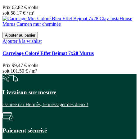
Prix
62,82 €
/colis
soit 58.17 € / m²
Ajouter au panier
Ajouter à la wishlist
Carrelage Coloré Effet Bejmat 7x28 Murus
Prix
99,47 €
/colis
soit 101.50 € / m²
Livraison sur mesure
assurée par Hermès, le messager des dieux !
Paiement sécurisé