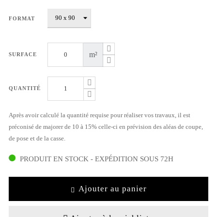
FORMAT
m²
SURFACE
QUANTITÉ
Après avoir calculé la quantité requise pour réaliser vos travaux, il est
préconisé de majorer de 10 à 15% celle-ci en prévision des aléas de coupe,
de pose et de la casse.
PRODUIT EN STOCK - EXPÉDITION SOUS 72H
Ajouter au panier