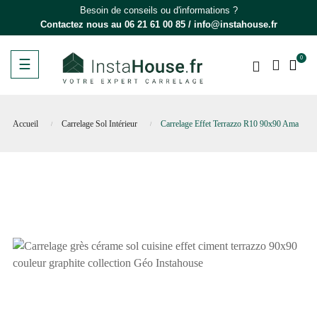
Besoin de conseils ou d'informations ?
Contactez nous au
06 21 61 00 85
/
info@instahouse.fr
0
Basculer
☰
la
navigation
Accueil
Carrelage Sol Intérieur
Carrelage Effet Terrazzo R10 90x90 Ama