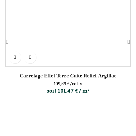
‹
›
Carrelage Effet Terre Cuite Relief Argillae
Prix
109,59 €
/colis
soit 101.47 € / m²