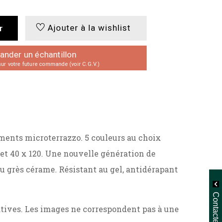
Ajouter à la wishlist
r
der un échantillon
r votre future commande (voir C.G.V.)
gments microterrazzo. 5 couleurs au choix
0 et 40 x 120. Une nouvelle génération de
du grès cérame. Résistant au gel, antidérapant
Contactez-nous
ratives. Les images ne correspondent pas à une