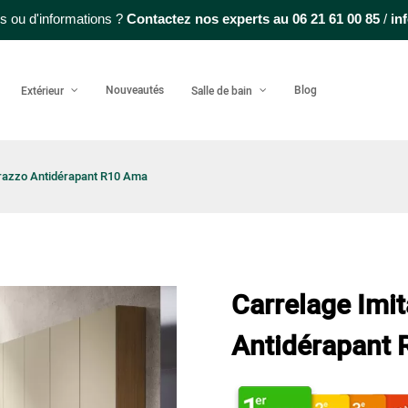
s ou d'informations ?
Contactez nos experts au
06 21 61 00 85
/
in
Nouveautés
Blog
Extérieur
Salle de bain
rrazzo Antidérapant R10 Ama
Carrelage Imi
Antidérapant