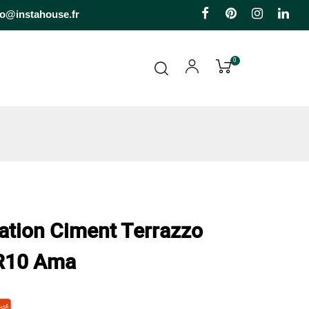
Facebook
Pinterest
Instagr
Li
fo@instahouse.fr
0
tation Ciment Terrazzo
 R10 Ama