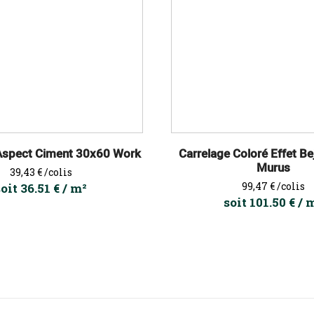
Aspect Ciment 30x60 Work
Carrelage Coloré Effet B
Murus
Prix
39,43 €
/colis
Prix
99,47 €
/colis
soit 36.51 € / m²
soit 101.50 € / 