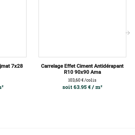
›
ejmat 7x28
Carrelage Effet Ciment Antidérapant
R10 90x90 Ama
Prix
103,60 €
/colis
m²
soit 63.95 € / m²